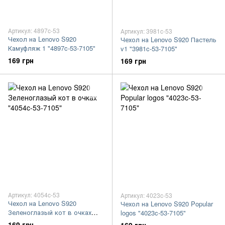
Артикул: 4897c-53
Артикул: 3981c-53
Чехол на Lenovo S920
Чехол на Lenovo S920 Пастель
Камуфляж 1 "4897c-53-7105"
v1 "3981c-53-7105"
169 грн
169 грн
Артикул: 4054c-53
Артикул: 4023c-53
Чехол на Lenovo S920
Чехол на Lenovo S920 Popular
Зеленоглазый кот в очках
logos "4023c-53-7105"
"4054c-53-7105"
169 грн