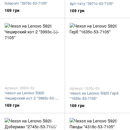
hulacorn "3976c-53-7105"
Арт-тату "3971c-53-7105"
169 грн
169 грн
Артикул: 3993c-53
Артикул: 1635c-53
Чехол на Lenovo S920
Чехол на Lenovo S920 Герб
Чеширский кот 2 "3993c-53-
"1635c-53-7105"
7105"
169 грн
169 грн