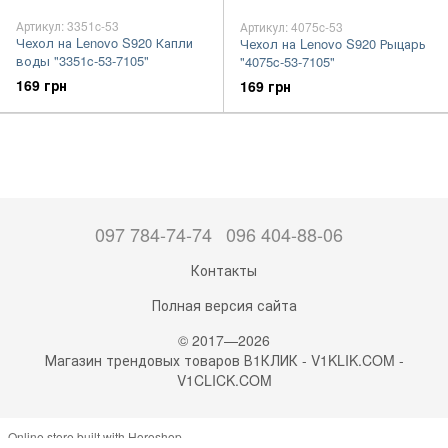
Артикул: 3351c-53
Артикул: 4075c-53
Чехол на Lenovo S920 Капли
Чехол на Lenovo S920 Рыцарь
воды "3351c-53-7105"
"4075c-53-7105"
169 грн
169 грн
097 784-74-74
096 404-88-06
Контакты
Полная версия сайта
© 2017—2026
Магазин трендовых товаров В1КЛИК - V1KLIK.COM -
V1CLICK.COM
Online store built with Horoshop