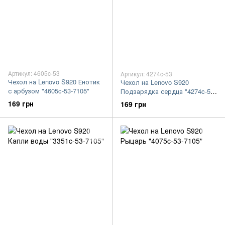
Артикул: 4605c-53
Артикул: 4274c-53
Чехол на Lenovo S920 Енотик
Чехол на Lenovo S920
с арбузом "4605c-53-7105"
Подзарядка сердца "4274c-53-
7105"
169 грн
169 грн