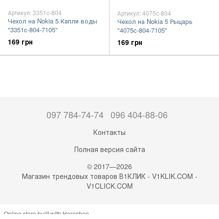
Артикул: 3351c-804
Артикул: 4075c-804
Чехол на Nokia 5 Капли воды
Чехол на Nokia 5 Рыцарь
"3351c-804-7105"
"4075c-804-7105"
169 грн
169 грн
097 784-74-74
096 404-88-06
Контакты
Полная версия сайта
© 2017—2026
Магазин трендовых товаров В1КЛИК - V1KLIK.COM -
V1CLICK.COM
Online store built with Horoshop