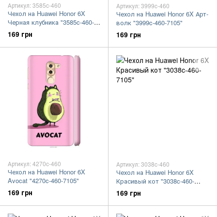
Артикул: 3585c-460
Артикул: 3999c-460
Чехол на Huawei Honor 6X
Чехол на Huawei Honor 6X Арт-
Черная клубника "3585c-460-
волк "3999c-460-7105"
7105"
169 грн
169 грн
Артикул: 4270c-460
Артикул: 3038c-460
Чехол на Huawei Honor 6X
Чехол на Huawei Honor 6X
Avocat "4270c-460-7105"
Красивый кот "3038c-460-
7105"
169 грн
169 грн