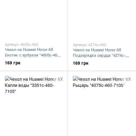
Артикул: 4605c-460
Артикул: 4274c-460
Чехол на Huawei Honor 6X
Чехол на Huawei Honor 6X
Енотик с арбузом "4605c-460-
Подзарядка сердца "4274c-
7105"
460-7105"
169 грн
169 грн