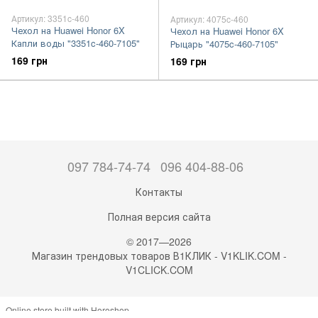
Артикул: 3351c-460
Артикул: 4075c-460
Чехол на Huawei Honor 6X
Чехол на Huawei Honor 6X
Капли воды "3351c-460-7105"
Рыцарь "4075c-460-7105"
169 грн
169 грн
097 784-74-74
096 404-88-06
Контакты
Полная версия сайта
© 2017—2026
Магазин трендовых товаров В1КЛИК - V1KLIK.COM -
V1CLICK.COM
Online store built with Horoshop