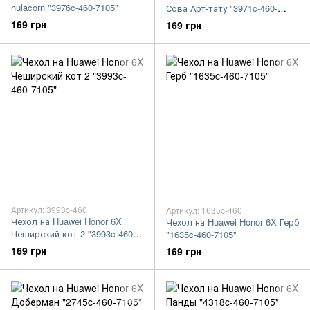
hulacorn "3976c-460-7105"
Сова Арт-тату "3971c-460-
7105"
169 грн
169 грн
Артикул: 3993c-460
Артикул: 1635c-460
Чехол на Huawei Honor 6X
Чехол на Huawei Honor 6X Герб
Чеширский кот 2 "3993c-460-
"1635c-460-7105"
7105"
169 грн
169 грн