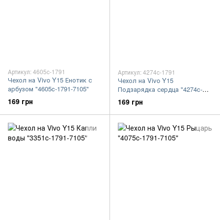
Артикул: 4605c-1791
Артикул: 4274c-1791
Чехол на Vivo Y15 Енотик с
Чехол на Vivo Y15
арбузом "4605c-1791-7105"
Подзарядка сердца "4274c-
1791-7105"
169 грн
169 грн