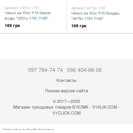
Артикул: 3351c-1791
Артикул: 4075c-1791
Чехол на Vivo Y15 Капли
Чехол на Vivo Y15 Рыцарь
воды "3351c-1791-7105"
"4075c-1791-7105"
169 грн
169 грн
097 784-74-74
096 404-88-06
Контакты
Полная версия сайта
© 2017—2026
Магазин трендовых товаров В1КЛИК - V1KLIK.COM -
V1CLICK.COM
Online store built with Horoshop