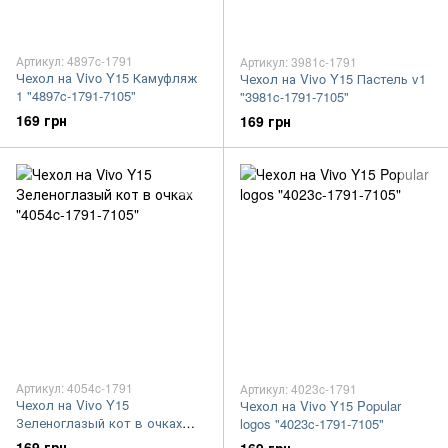
Артикул: 4897c-1791
Артикул: 3981c-1791
Чехол на Vivo Y15 Камуфляж
Чехол на Vivo Y15 Пастель v1
1 "4897c-1791-7105"
"3981c-1791-7105"
169 грн
169 грн
Артикул: 4054c-1791
Артикул: 4023c-1791
Чехол на Vivo Y15
Чехол на Vivo Y15 Popular
Зеленоглазый кот в очках
logos "4023c-1791-7105"
"4054c-1791-7105"
169 грн