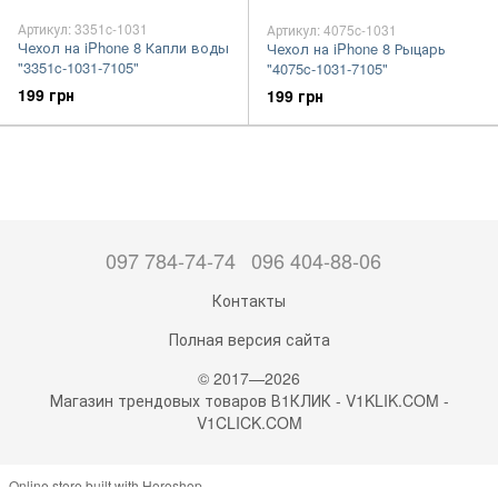
Артикул: 3351c-1031
Артикул: 4075c-1031
Чехол на iPhone 8 Капли воды
Чехол на iPhone 8 Рыцарь
"3351c-1031-7105"
"4075c-1031-7105"
199 грн
199 грн
097 784-74-74
096 404-88-06
Контакты
Полная версия сайта
© 2017—2026
Магазин трендовых товаров В1КЛИК - V1KLIK.COM -
V1CLICK.COM
Online store built with Horoshop