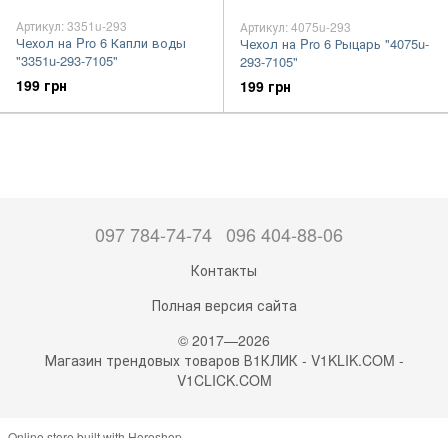
Артикул: 3351u-293
Артикул: 4075u-293
Чехол на Pro 6 Капли воды
Чехол на Pro 6 Рыцарь "4075u-
"3351u-293-7105"
293-7105"
199 грн
199 грн
097 784-74-74
096 404-88-06
Контакты
Полная версия сайта
© 2017—2026
Магазин трендовых товаров В1КЛИК - V1KLIK.COM -
V1CLICK.COM
Online store built with Horoshop