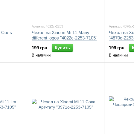
Артикул: 4022c-2253
Артикул: 4870c-
1 Соль
Чехол на Xiaomi Mi 11 Many
Чехол на Xi
different logos "4022c-2253-7105"
"4870c-2253
199 грн
Купить
199 грн
В наличии
В наличии