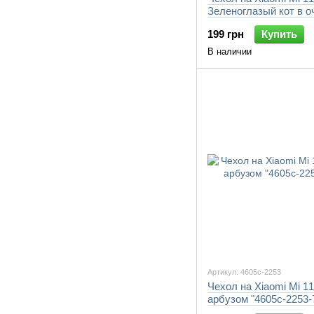
Зеленоглазый кот в о
"4054c-2253-7105"
199 грн
Купить
В наличии
Артикул: 4605c-2253
Чехол на Xiaomi Mi 11
арбузом "4605c-2253-