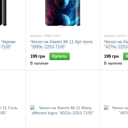
Артикул: 3999c-2253
Артикул: 4270c-
1 Черная
Чехол на Xiaomi Mi 11 Арт-волк
Чехол на Xi
-7105"
"3999c-2253-7105"
"4270c-2253
199 грн
Купить
199 грн
В наличии
В наличии