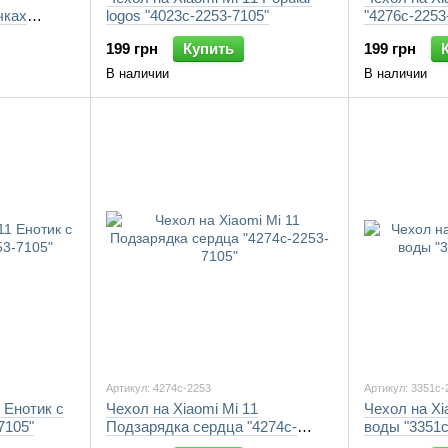
чках
logos "4023c-2253-7105"
"4276c-2253
199 грн
Купить
199 грн
В наличии
В наличии
Артикул: 4274c-2253
Артикул: 3351c-
 Енотик с
Чехол на Xiaomi Mi 11
Чехол на Xi
7105"
Подзарядка сердца "4274c-
воды "3351c
2253-7105"