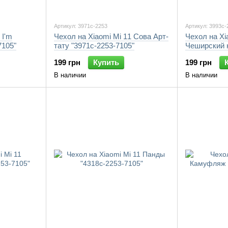
Артикул: 3971c-2253
Артикул: 3993c-
 I'm
Чехол на Xiaomi Mi 11 Сова Арт-
Чехол на Xi
7105"
тату "3971c-2253-7105"
Чеширский к
7105"
199 грн
Купить
199 грн
В наличии
В наличии