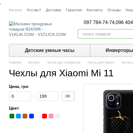
,
Перейти к основному контенту
Каталог
Кто мы?
Доставка
Гарантия
Контакты
Отзывы
Наш
097 784-74-74,
096 404
Детские умные часы
Инвертор
Главная
Каталог
Чехлы для телефонов
Чехлы для Xiaomi
Чехлы д
Чехлы для Xiaomi Mi 11
Цена, грн
От Цена, грн
До Цена, грн
OK
Цвет