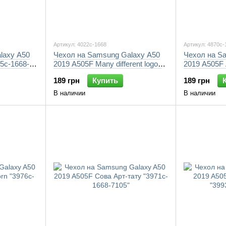
Артикул: 4022c-1668
Артикул: 4870c-
laxy A50
Чехол на Samsung Galaxy A50
Чехол на S
5c-1668-
2019 A505F Many different logos
2019 A505F 
"4022c-1668-7105"
7105"
189 грн
Купить
189 грн
В наличии
В наличии