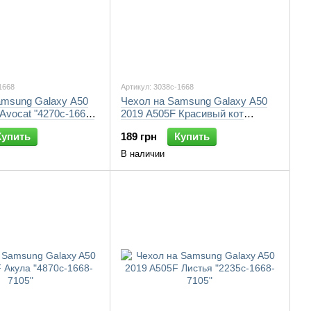
1668
Артикул: 3038c-1668
amsung Galaxy A50
Чехол на Samsung Galaxy A50
Avocat "4270c-1668-
2019 A505F Красивый кот
"3038c-1668-7105"
Купить
189 грн
Купить
В наличии