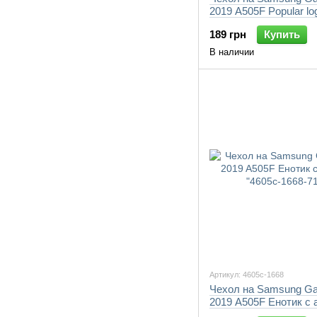
2019 A505F Popular lo
1668-7105"
189 грн
Купить
В наличии
Артикул: 4605c-1668
Чехол на Samsung Ga
2019 A505F Енотик с 
"4605c-1668-7105"