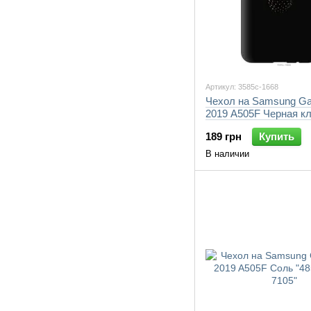
Артикул: 3585c-1668
Чехол на Samsung Ga
2019 A505F Черная к
"3585c-1668-7105"
189 грн
Купить
В наличии