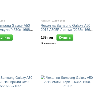
1668
Артикул: 2235c-1668
amsung Galaxy A50
Чехол на Samsung Galaxy A50
Акула "4870c-1668-
2019 A505F Листья "2235c-1668-
7105"
Купить
189 грн
Купить
В наличии