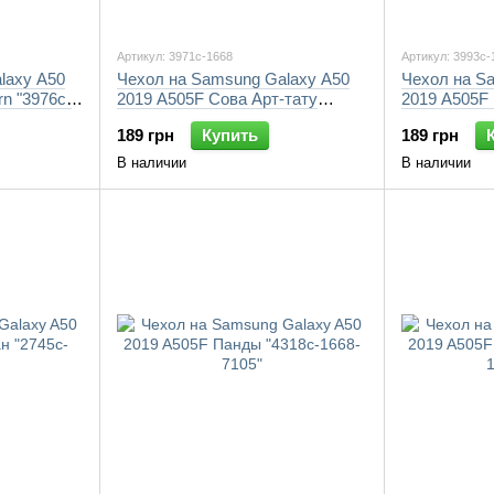
Артикул: 3971c-1668
Артикул: 3993c-
laxy A50
Чехол на Samsung Galaxy A50
Чехол на S
rn "3976c-
2019 A505F Сова Арт-тату
2019 A505F 
"3971c-1668-7105"
"3993c-1668
189 грн
Купить
189 грн
В наличии
В наличии