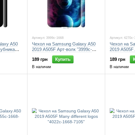
Артикул: 3999c-1668
Артикул: 4270c-
laxy A50
Чехол на Samsung Galaxy A50
Чехол на S
лубника
2019 A505F Арт-волк "3999c-
2019 A505F 
1668-7105"
7105"
189 грн
Купить
189 грн
В наличии
В наличии