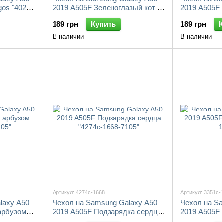
gos "4023c-
2019 A505F Зеленоглазый кот в
2019 A505F
очках "4054c-1668-7105"
1668-7105"
189 грн
Купить
189 грн
В наличии
В наличии
Артикул: 4274c-1668
Артикул: 3351c-
laxy A50
Чехол на Samsung Galaxy A50
Чехол на S
арбузом
2019 A505F Подзарядка сердца
2019 A505F 
"4274c-1668-7105"
1668-7105"