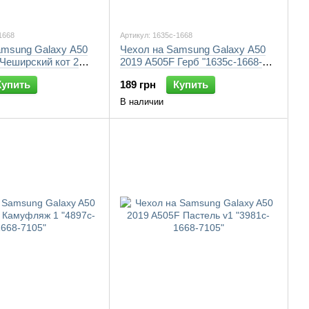
1668
Артикул: 1635c-1668
amsung Galaxy A50
Чехол на Samsung Galaxy A50
Чеширский кот 2
2019 A505F Герб "1635c-1668-
-7105"
7105"
Купить
189 грн
Купить
В наличии