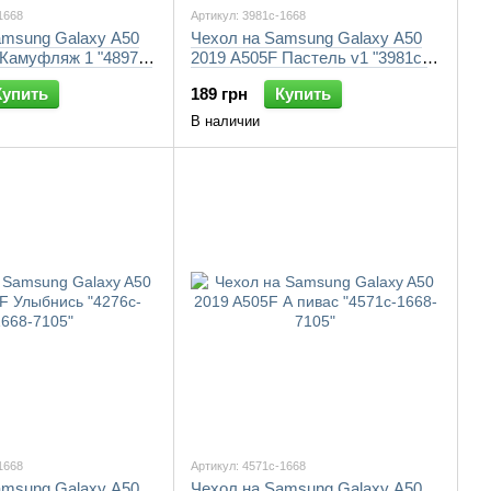
1668
Артикул: 3981c-1668
amsung Galaxy A50
Чехол на Samsung Galaxy A50
 Камуфляж 1 "4897c-
2019 A505F Пастель v1 "3981c-
1668-7105"
Купить
189 грн
Купить
В наличии
1668
Артикул: 4571c-1668
amsung Galaxy A50
Чехол на Samsung Galaxy A50