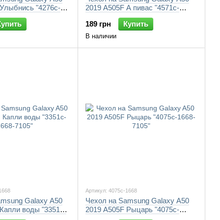
 Улыбнись "4276c-
2019 A505F А пивас "4571c-
1668-7105"
Купить
189 грн
Купить
В наличии
1668
Артикул: 4075c-1668
amsung Galaxy A50
Чехол на Samsung Galaxy A50
Капли воды "3351c-
2019 A505F Рыцарь "4075c-
1668-7105"