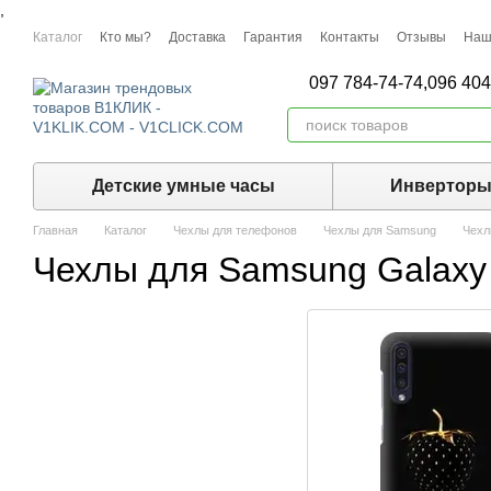
,
Перейти к основному контенту
Каталог
Кто мы?
Доставка
Гарантия
Контакты
Отзывы
Наш
097 784-74-74,
096 404
Детские умные часы
Инвертор
Главная
Каталог
Чехлы для телефонов
Чехлы для Samsung
Чехл
Чехлы для Samsung Galaxy