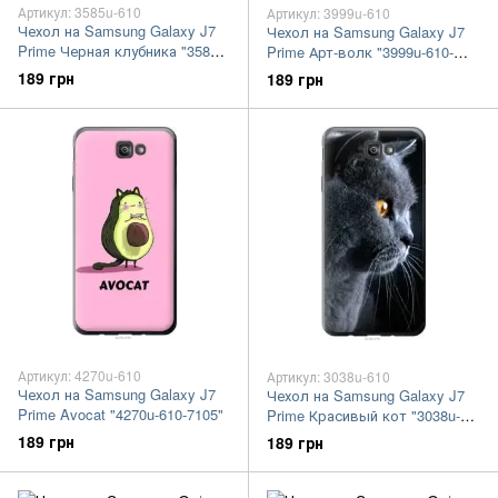
Артикул: 3585u-610
Артикул: 3999u-610
Чехол на Samsung Galaxy J7
Чехол на Samsung Galaxy J7
Prime Черная клубника "3585u-
Prime Арт-волк "3999u-610-
610-7105"
7105"
189 грн
189 грн
Артикул: 4270u-610
Артикул: 3038u-610
Чехол на Samsung Galaxy J7
Чехол на Samsung Galaxy J7
Prime Avocat "4270u-610-7105"
Prime Красивый кот "3038u-
610-7105"
189 грн
189 грн