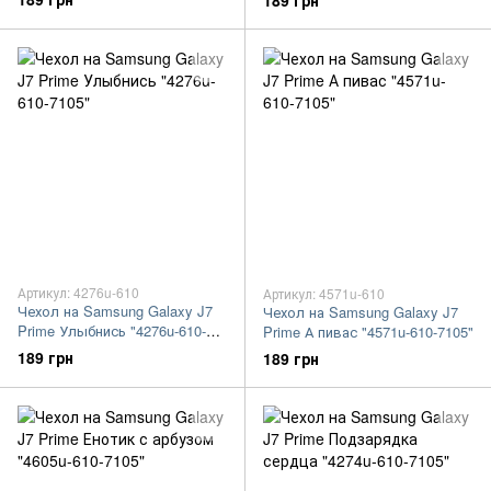
189 грн
Артикул: 4276u-610
Артикул: 4571u-610
Чехол на Samsung Galaxy J7
Чехол на Samsung Galaxy J7
Prime Улыбнись "4276u-610-
Prime А пивас "4571u-610-7105"
7105"
189 грн
189 грн