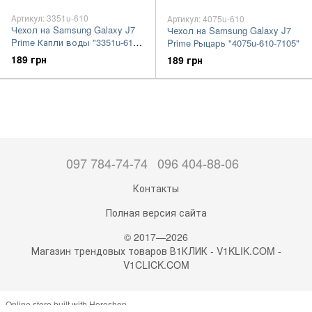
Артикул: 3351u-610
Артикул: 4075u-610
Чехол на Samsung Galaxy J7
Чехол на Samsung Galaxy J7
Prime Капли воды "3351u-610-
Prime Рыцарь "4075u-610-7105"
7105"
189 грн
189 грн
097 784-74-74
096 404-88-06
Контакты
Полная версия сайта
© 2017—2026
Магазин трендовых товаров В1КЛИК - V1KLIK.COM -
V1CLICK.COM
Online store built with Horoshop