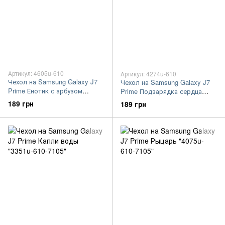
Артикул: 4605u-610
Артикул: 4274u-610
Чехол на Samsung Galaxy J7
Чехол на Samsung Galaxy J7
Prime Енотик с арбузом
Prime Подзарядка сердца
"4605u-610-7105"
"4274u-610-7105"
189 грн
189 грн