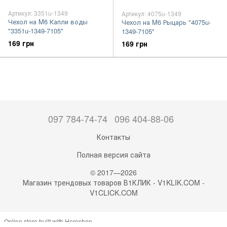
Артикул: 3351u-1349
Артикул: 4075u-1349
Чехол на M6 Капли воды
Чехол на M6 Рыцарь "4075u-
"3351u-1349-7105"
1349-7105"
169 грн
169 грн
097 784-74-74
096 404-88-06
Контакты
Полная версия сайта
© 2017—2026
Магазин трендовых товаров В1КЛИК - V1KLIK.COM -
V1CLICK.COM
Online store built with Horoshop