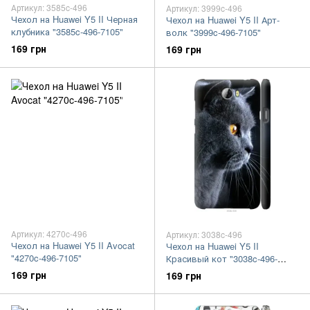
Артикул: 3585c-496
Артикул: 3999c-496
Чехол на Huawei Y5 II Черная
Чехол на Huawei Y5 II Арт-
клубника "3585c-496-7105"
волк "3999c-496-7105"
169 грн
169 грн
Артикул: 4270c-496
Артикул: 3038c-496
Чехол на Huawei Y5 II Avocat
Чехол на Huawei Y5 II
"4270c-496-7105"
Красивый кот "3038c-496-
7105"
169 грн
169 грн