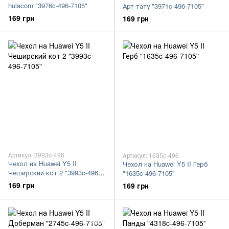
hulacorn "3976c-496-7105"
Арт-тату "3971c-496-7105"
169 грн
169 грн
Артикул: 3993c-496
Артикул: 1635c-496
Чехол на Huawei Y5 II
Чехол на Huawei Y5 II Герб
Чеширский кот 2 "3993c-496-
"1635c-496-7105"
7105"
169 грн
169 грн