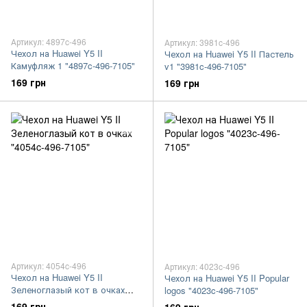
Артикул: 4897c-496
Артикул: 3981c-496
Чехол на Huawei Y5 II
Чехол на Huawei Y5 II Пастель
Камуфляж 1 "4897c-496-7105"
v1 "3981c-496-7105"
169 грн
169 грн
Артикул: 4054c-496
Артикул: 4023c-496
Чехол на Huawei Y5 II
Чехол на Huawei Y5 II Popular
Зеленоглазый кот в очках
logos "4023c-496-7105"
"4054c-496-7105"
169 грн