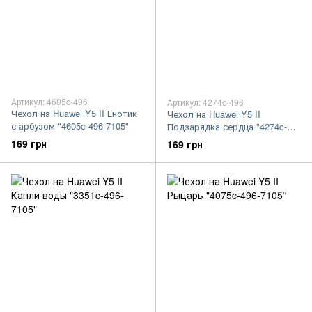
Артикул: 4605c-496
Артикул: 4274c-496
Чехол на Huawei Y5 II Енотик
Чехол на Huawei Y5 II
с арбузом "4605c-496-7105"
Подзарядка сердца "4274c-
496-7105"
169 грн
169 грн