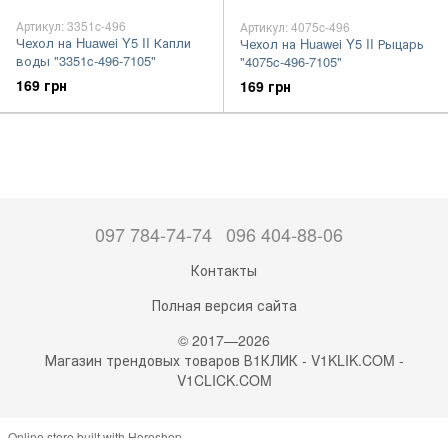
Артикул: 3351c-496
Артикул: 4075c-496
Чехол на Huawei Y5 II Капли
Чехол на Huawei Y5 II Рыцарь
воды "3351c-496-7105"
"4075c-496-7105"
169 грн
169 грн
097 784-74-74
096 404-88-06
Контакты
Полная версия сайта
© 2017—2026
Магазин трендовых товаров В1КЛИК - V1KLIK.COM -
V1CLICK.COM
Online store built with Horoshop