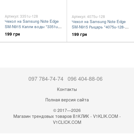
Артикул: 3351u-128
Артикул: 4075u-128
Чехол на Samsung Note Edge
Чехол на Samsung Note Edge
SM-N915 Капли воды "3351u-
SM-N915 Рыцарь "4075u-128-
128-7105"
7105"
199 грн
199 грн
097 784-74-74
096 404-88-06
Контакты
Полная версия сайта
© 2017—2026
Магазин трендовых товаров В1КЛИК - V1KLIK.COM -
V1CLICK.COM