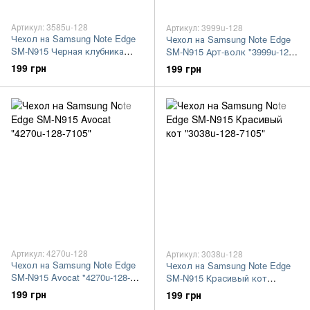
Артикул: 3585u-128
Артикул: 3999u-128
Чехол на Samsung Note Edge
Чехол на Samsung Note Edge
SM-N915 Черная клубника
SM-N915 Арт-волк "3999u-128-
"3585u-128-7105"
7105"
199 грн
199 грн
Артикул: 4270u-128
Артикул: 3038u-128
Чехол на Samsung Note Edge
Чехол на Samsung Note Edge
SM-N915 Avocat "4270u-128-
SM-N915 Красивый кот
7105"
"3038u-128-7105"
199 грн
199 грн