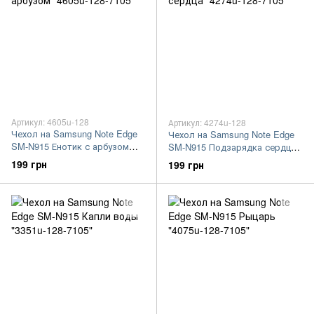
Артикул: 4605u-128
Артикул: 4274u-128
Чехол на Samsung Note Edge
Чехол на Samsung Note Edge
SM-N915 Енотик с арбузом
SM-N915 Подзарядка сердца
"4605u-128-7105"
"4274u-128-7105"
199 грн
199 грн