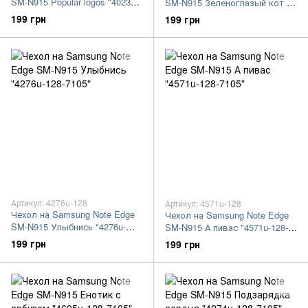
SM-N915 Popular logos "4023u-
SM-N915 Зеленоглазый кот в
128-7105"
очках "4054u-128-7105"
199 грн
199 грн
Артикул: 4276u-128
Артикул: 4571u-128
Чехол на Samsung Note Edge
Чехол на Samsung Note Edge
SM-N915 Улыбнись "4276u-
SM-N915 А пивас "4571u-128-
128-7105"
7105"
199 грн
199 грн