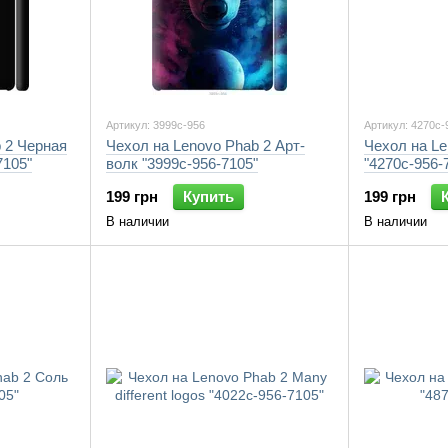
Артикул: 3999c-956
Артикул: 4270c-
 2 Черная
Чехол на Lenovo Phab 2 Арт-
Чехол на Le
7105"
волк "3999c-956-7105"
"4270c-956-
199 грн
Купить
199 грн
В наличии
В наличии