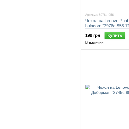
Артикул: 3976c-956
Чехол на Lenovo Phab
hulacorn "3976c-956-7
199 грн
Купить
В наличии