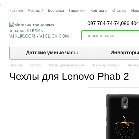
,
Перейти к основному контенту
Каталог
Кто мы?
Доставка
Гарантия
Контакты
Отзывы
Наш
097 784-74-74,
096 404
Детские умные часы
Инвертор
Главная
Каталог
Чехлы для телефонов
Чехлы для Lenovo
Чехлы 
Чехлы для Lenovo Phab 2