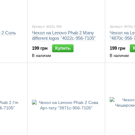
Артикул: 4022c-956
Артикул: 4870c-
 2 Соль
Чехол на Lenovo Phab 2 Many
Чехол на Le
different logos "4022c-956-7105"
"4870c-956-
199 грн
Купить
199 грн
В наличии
В наличии