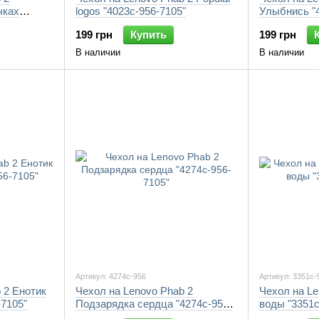
чках
logos "4023c-956-7105"
Улыбнись "4
199 грн
Купить
199 грн
В наличии
В наличии
Артикул: 4274c-956
Артикул: 3351c-
 2 Енотик
Чехол на Lenovo Phab 2
Чехол на Le
-7105"
Подзарядка сердца "4274c-956-
воды "3351c
7105"