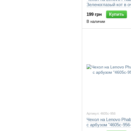
Зеленоглазый кот в о
"4054c-956-7105"
199 грн
Купить
В наличии
Артикул: 4605c-956
Чехол на Lenovo Phab
с арбузом "4605c-956