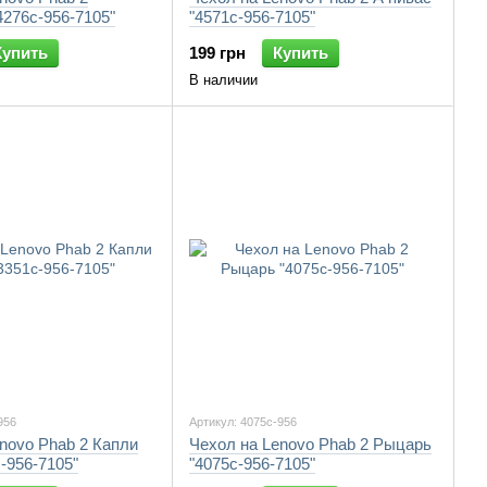
276c-956-7105"
"4571c-956-7105"
Купить
199 грн
Купить
В наличии
956
Артикул: 4075c-956
novo Phab 2 Капли
Чехол на Lenovo Phab 2 Рыцарь
-956-7105"
"4075c-956-7105"