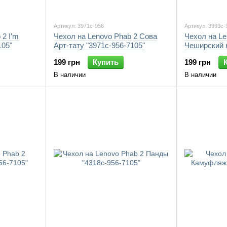
Артикул: 3971c-956
Артикул: 3993c-
 2 I'm
Чехол на Lenovo Phab 2 Сова
Чехол на Le
105"
Арт-тату "3971c-956-7105"
Чеширский к
7105"
199 грн
Купить
199 грн
В наличии
В наличии