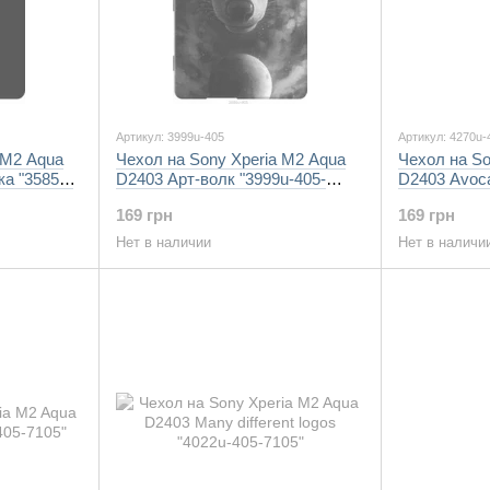
Артикул: 3999u-405
Артикул: 4270u-
 M2 Aqua
Чехол на Sony Xperia M2 Aqua
Чехол на So
а "3585u-
D2403 Арт-волк "3999u-405-
D2403 Avoca
7105"
169 грн
169 грн
Нет в наличии
Нет в наличи