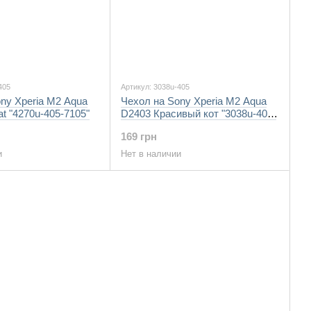
405
Артикул: 3038u-405
ny Xperia M2 Aqua
Чехол на Sony Xperia M2 Aqua
t "4270u-405-7105"
D2403 Красивый кот "3038u-405-
7105"
169 грн
и
Нет в наличии