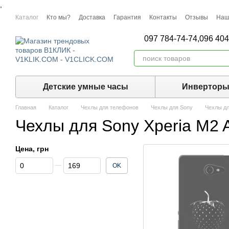
,
Перейти к основному контенту
Каталог
Кто мы?
Доставка
Гарантия
Контакты
Отзывы
Наш
097 784-74-74,
096 404
Детские умные часы
Инвертор
Главная
Каталог
Чехлы для телефонов
Чехлы для Sony
Чехлы дл
Чехлы для Sony Xperia M2 
Цена, грн
От Цена, грн
До Цена, грн
OK