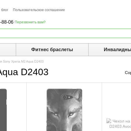
 блог
Пользовательское соглашение
-88-06
Перезвонить вам?
ы
Фитнес браслеты
Инвалидны
я Sony Xperia M2 Aqua D2403
Aqua D2403
Со