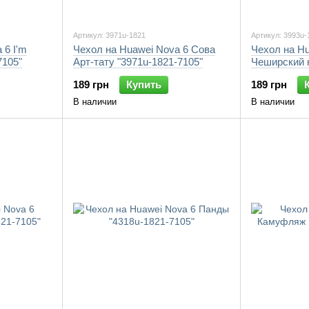
Артикул: 3971u-1821
Артикул: 3993u-
 6 I'm
Чехол на Huawei Nova 6 Сова
Чехол на Hu
7105"
Арт-тату "3971u-1821-7105"
Чеширский к
7105"
189 грн
Купить
189 грн
В наличии
В наличии