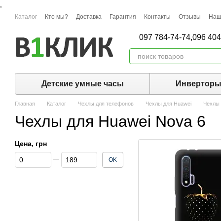
,
Перейти к основному контенту
Каталог
Кто мы?
Доставка
Гарантия
Контакты
Отзывы
Наш
097 784-74-74,
096 404
Детские умные часы
Инвертор
Главная
Каталог
Чехлы для телефонов
Чехлы для Huawei
Чехлы 
Чехлы для Huawei Nova 6
Цена, грн
От Цена, грн
До Цена, грн
OK