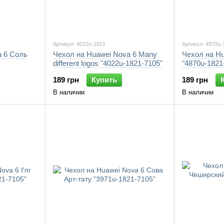
Артикул: 4022u-1821
Артикул: 4870u-
a 6 Соль
Чехол на Huawei Nova 6 Many
Чехол на Hu
different logos "4022u-1821-7105"
"4870u-1821
189 грн
Купить
189 грн
В наличии
В наличии