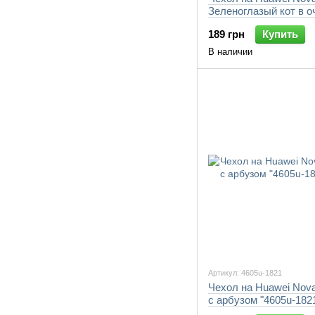
Зеленоглазый кот в о
"4054u-1821-7105"
189 грн
Купить
В наличии
Артикул: 4605u-1821
Чехол на Huawei Nova
с арбузом "4605u-182