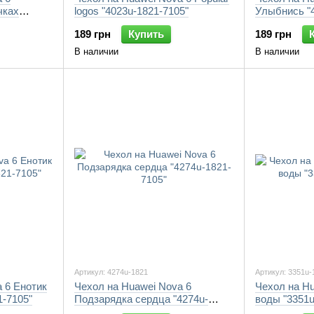
чках
logos "4023u-1821-7105"
Улыбнись "4
189 грн
Купить
189 грн
В наличии
В наличии
Артикул: 4274u-1821
Артикул: 3351u-
 6 Енотик
Чехол на Huawei Nova 6
Чехол на Hu
1-7105"
Подзарядка сердца "4274u-
воды "3351u
1821-7105"