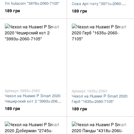
I'm hulacorn "3976u-2060-7105"
Сова Арт-тату "3971u-2060-
7105"
189 грн
189 грн
Артикул: 3993u-2060
Артикул: 1635u-2060
Чехол на Huawei P Smart 2020
Чехол на Huawei P Smart 2020
Чеширский кот 2 "3993u-2060-
Герб "1635u-2060-7105"
7105"
189 грн
189 грн