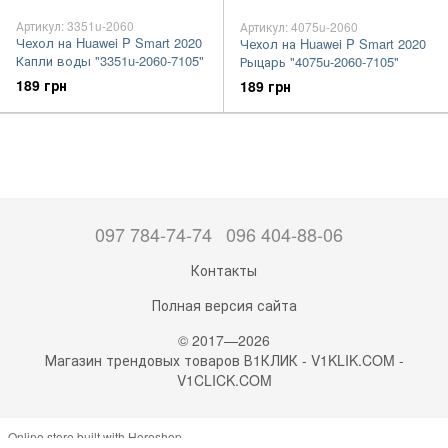
Артикул: 3351u-2060
Артикул: 4075u-2060
Чехол на Huawei P Smart 2020
Чехол на Huawei P Smart 2020
Капли воды "3351u-2060-7105"
Рыцарь "4075u-2060-7105"
189 грн
189 грн
097 784-74-74
096 404-88-06
Контакты
Полная версия сайта
© 2017—2026
Магазин трендовых товаров В1КЛИК - V1KLIK.COM -
V1CLICK.COM
Online store built with Horoshop