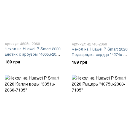
Артикул: 4605u-2060
Артикул: 4274u-2060
Чехол на Huawei P Smart 2020
Чехол на Huawei P Smart 2020
Енотик с арбузом "4605u-2060-
Подзарядка сердца "4274u-
7105"
2060-7105"
189 грн
189 грн