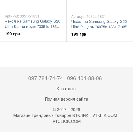
Артикул: 3351c-1831
Артикул: 4075c-1831
Чехол на Samsung Galaxy S20
Чехол на Samsung Galaxy S20
Ultra Капли воды "3351c-1831-
Ultra Рыцарь "4075c-1831-7105"
7105"
199 грн
199 грн
097 784-74-74
096 404-88-06
Контакты
Полная версия сайта
© 2017—2026
Магазин трендовых товаров В1КЛИК - V1KLIK.COM -
V1CLICK.COM