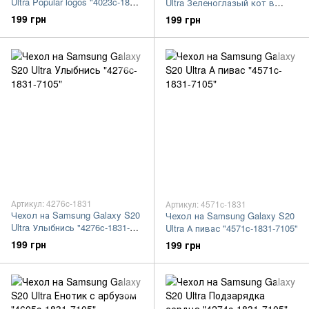
Ultra Popular logos "4023c-1831-
Ultra Зеленоглазый кот в
7105"
очках "4054c-1831-7105"
199 грн
199 грн
Артикул: 4276c-1831
Артикул: 4571c-1831
Чехол на Samsung Galaxy S20
Чехол на Samsung Galaxy S20
Ultra Улыбнись "4276c-1831-
Ultra А пивас "4571c-1831-7105"
7105"
199 грн
199 грн