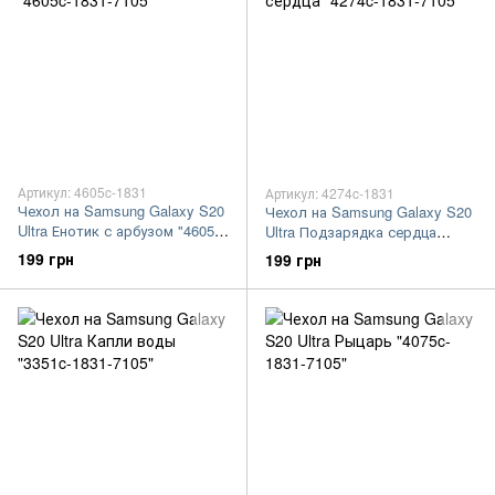
Артикул: 4605c-1831
Артикул: 4274c-1831
Чехол на Samsung Galaxy S20
Чехол на Samsung Galaxy S20
Ultra Енотик с арбузом "4605c-
Ultra Подзарядка сердца
1831-7105"
"4274c-1831-7105"
199 грн
199 грн