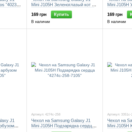
os "4023c-
Mini J105H Зеленоглазый кот в
Mini J105H 
очках "4054c-258-7105"
258-7105"
169 грн
Купить
169 грн
В наличии
В наличии
Артикул: 4274c-258
Артикул: 3351c-
laxy J1
Чехол на Samsung Galaxy J1
Чехол на S
арбузом
Mini J105H Подзарядка сердца
Mini J105H 
"4274c-258-7105"
258-7105"