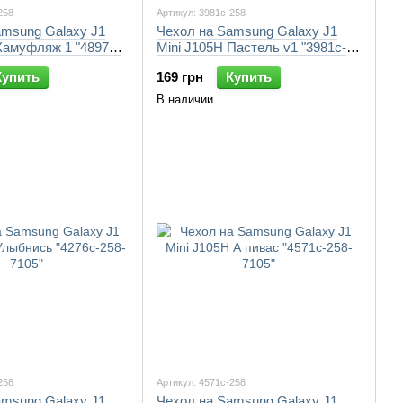
258
Артикул: 3981c-258
amsung Galaxy J1
Чехол на Samsung Galaxy J1
Камуфляж 1 "4897c-
Mini J105H Пастель v1 "3981c-
258-7105"
Купить
169 грн
Купить
В наличии
258
Артикул: 4571c-258
amsung Galaxy J1
Чехол на Samsung Galaxy J1