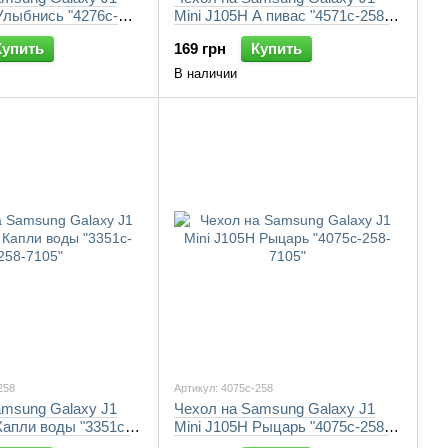
Улыбнись "4276c-
Mini J105H А пивас "4571c-258-
7105"
Купить
169 грн
Купить
В наличии
258
Артикул: 4075c-258
amsung Galaxy J1
Чехол на Samsung Galaxy J1
Капли воды "3351c-
Mini J105H Рыцарь "4075c-258-
7105"