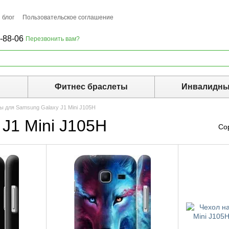
 блог
Пользовательское соглашение
-88-06
Перезвонить вам?
ы
Фитнес браслеты
Инвалидны
ы для Samsung Galaxy J1 Mini J105H
J1 Mini J105H
Со