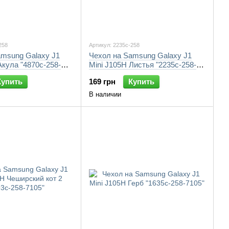
258
Артикул: 2235c-258
amsung Galaxy J1
Чехол на Samsung Galaxy J1
Акула "4870c-258-
Mini J105H Листья "2235c-258-
7105"
Купить
169 грн
Купить
В наличии