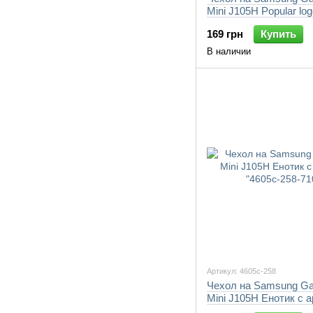
Mini J105H Popular log
258-7105"
169 грн
Купить
В наличии
Артикул: 4605c-258
Чехол на Samsung Ga
Mini J105H Енотик с 
"4605c-258-7105"