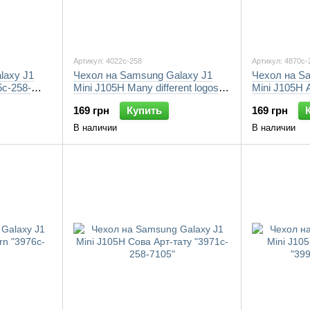
Артикул: 4022c-258
Артикул: 4870c-
laxy J1
Чехол на Samsung Galaxy J1
Чехол на S
5c-258-
Mini J105H Many different logos
Mini J105H 
"4022c-258-7105"
7105"
169 грн
Купить
169 грн
В наличии
В наличии