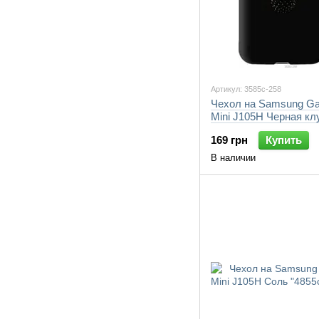
Артикул: 3585c-258
Чехол на Samsung Ga
Mini J105H Черная кл
"3585c-258-7105"
169 грн
Купить
В наличии