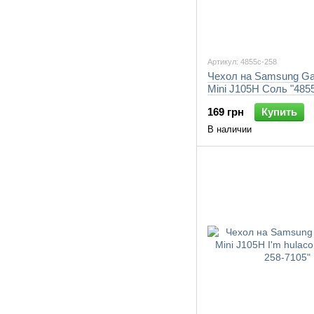
Артикул: 4855c-258
Чехол на Samsung Ga
Mini J105H Соль "485
7105"
169 грн
Купить
В наличии