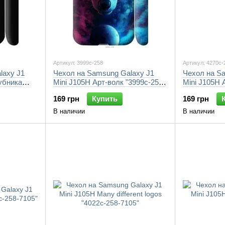
Артикул: 3999c-258
Артикул: 4270c-
laxy J1
Чехол на Samsung Galaxy J1
Чехол на S
убника
Mini J105H Арт-волк "3999c-258-
Mini J105H 
7105"
7105"
169 грн
Купить
169 грн
В наличии
В наличии