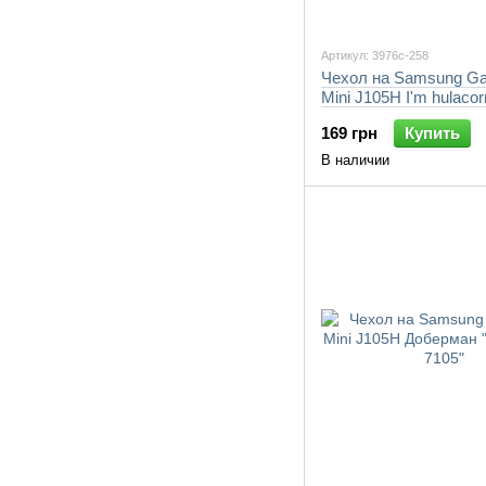
Артикул: 3976c-258
Чехол на Samsung Ga
Mini J105H I'm hulacor
258-7105"
169 грн
Купить
В наличии