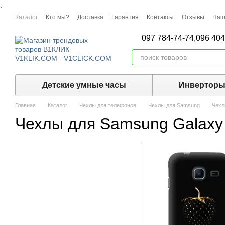
,
Перейти к основному контенту
Каталог
Кто мы?
Доставка
Гарантия
Контакты
Отзывы
Наш
097 784-74-74,
096 404
Детские умные часы
Инвертор
Главная
Каталог
Чехлы для телефонов
Чехлы для Samsung
Чехл
Чехлы для Samsung Galaxy 