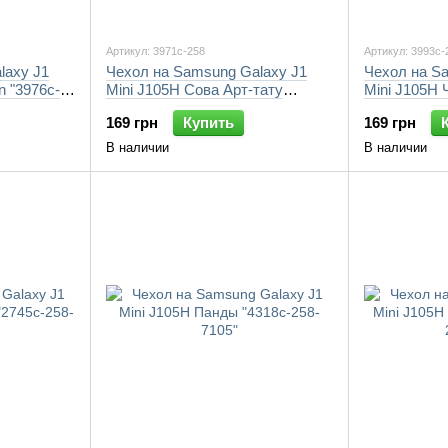
Артикул: 3971c-258
Артикул: 3993c-
laxy J1
Чехол на Samsung Galaxy J1
Чехол на S
n "3976c-
Mini J105H Сова Арт-тату
Mini J105H 
"3971c-258-7105"
"3993c-258-
169 грн
Купить
169 грн
В наличии
В наличии