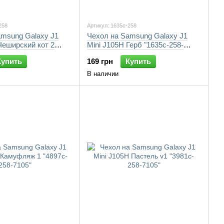
258
Артикул: 1635c-258
amsung Galaxy J1
Чехол на Samsung Galaxy J1
Чеширский кот 2
Mini J105H Герб "1635c-258-
7105"
7105"
Купить
169 грн
Купить
В наличии