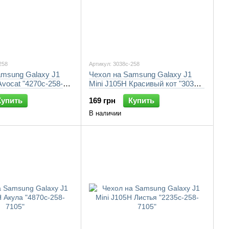
258
Артикул: 3038c-258
amsung Galaxy J1
Чехол на Samsung Galaxy J1
Avocat "4270c-258-
Mini J105H Красивый кот "3038c-
258-7105"
Купить
169 грн
Купить
В наличии