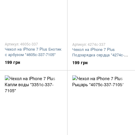
Артикул: 4605c-337
Артикул: 4274c-337
Чехол на iPhone 7 Plus Енотик
Чехол на iPhone 7 Plus
с арбузом "4605c-337-7105"
Подзарядка сердца "4274c-
337-7105"
199 грн
199 грн