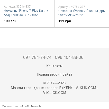
Артикул: 3351c-337
Артикул: 4075c-337
Чехол на iPhone 7 Plus Капли
Чехол на iPhone 7 Plus Рыцарь
воды "3351c-337-7105"
"4075c-337-7105"
199 грн
199 грн
097 784-74-74
096 404-88-06
Контакты
Полная версия сайта
© 2017—2026
Магазин трендовых товаров В1КЛИК - V1KLIK.COM -
V1CLICK.COM
Online store built with Horoshop