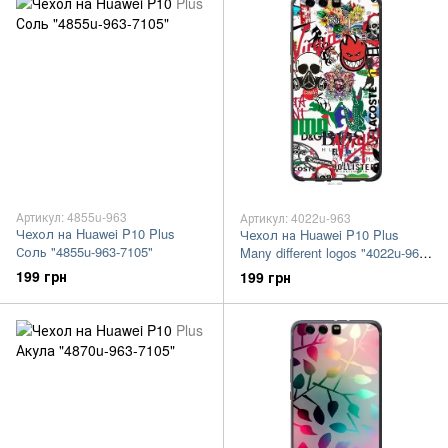
Артикул: 4855u-963
Артикул: 4022u-963
Чехол на Huawei P10 Plus
Чехол на Huawei P10 Plus
Соль "4855u-963-7105"
Many different logos "4022u-963-
7105"
199 грн
199 грн