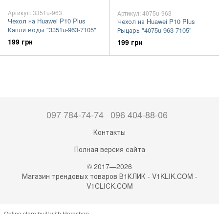
Артикул: 3351u-963
Артикул: 4075u-963
Чехол на Huawei P10 Plus
Чехол на Huawei P10 Plus
Капли воды "3351u-963-7105"
Рыцарь "4075u-963-7105"
199 грн
199 грн
097 784-74-74
096 404-88-06
Контакты
Полная версия сайта
© 2017—2026
Магазин трендовых товаров В1КЛИК - V1KLIK.COM -
V1CLICK.COM
Online store built with Horoshop