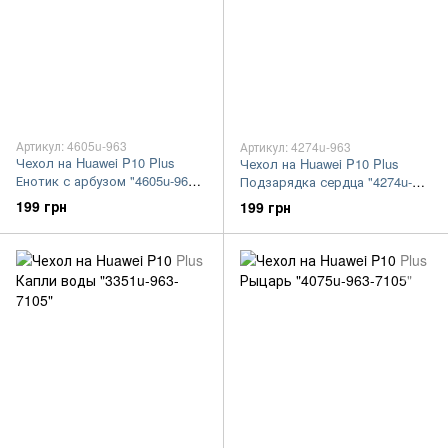
Артикул: 4605u-963
Артикул: 4274u-963
Чехол на Huawei P10 Plus
Чехол на Huawei P10 Plus
Енотик с арбузом "4605u-963-
Подзарядка сердца "4274u-
7105"
963-7105"
199 грн
199 грн