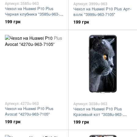
Артикул: 3585u-963
Артикул: 3999u-963
Чехол на Huawei P10 Plus
Чехол на Huawei P10 Plus Арт-
Черная клубника "3585u-963-
волк "3999u-963-7105"
7105"
199 грн
199 грн
Артикул: 4270u-963
Артикул: 3038u-963
Чехол на Huawei P10 Plus
Чехол на Huawei P10 Plus
Avocat "4270u-963-7105"
Красивый кот "3038u-963-
7105"
199 грн
199 грн