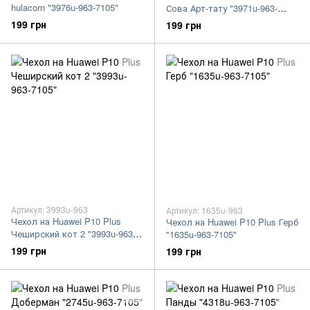
hulacorn "3976u-963-7105"
Сова Арт-тату "3971u-963-
7105"
199 грн
199 грн
Артикул: 3993u-963
Артикул: 1635u-963
Чехол на Huawei P10 Plus
Чехол на Huawei P10 Plus Герб
Чеширский кот 2 "3993u-963-
"1635u-963-7105"
7105"
199 грн
199 грн