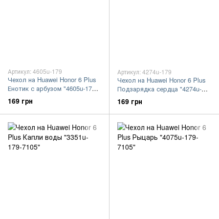
Артикул: 4605u-179
Артикул: 4274u-179
Чехол на Huawei Honor 6 Plus
Чехол на Huawei Honor 6 Plus
Енотик с арбузом "4605u-179-
Подзарядка сердца "4274u-
7105"
179-7105"
169 грн
169 грн