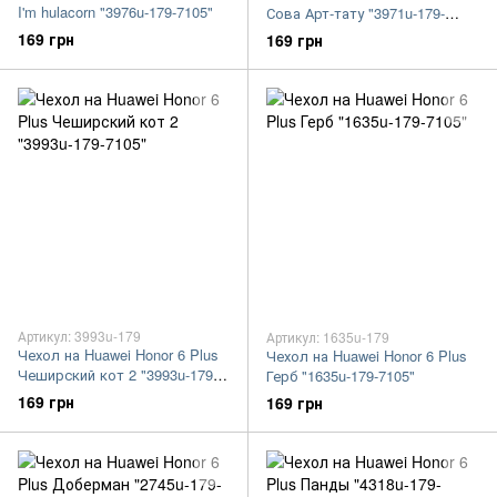
I'm hulacorn "3976u-179-7105"
Сова Арт-тату "3971u-179-
7105"
169 грн
169 грн
Артикул: 3993u-179
Артикул: 1635u-179
Чехол на Huawei Honor 6 Plus
Чехол на Huawei Honor 6 Plus
Чеширский кот 2 "3993u-179-
Герб "1635u-179-7105"
7105"
169 грн
169 грн