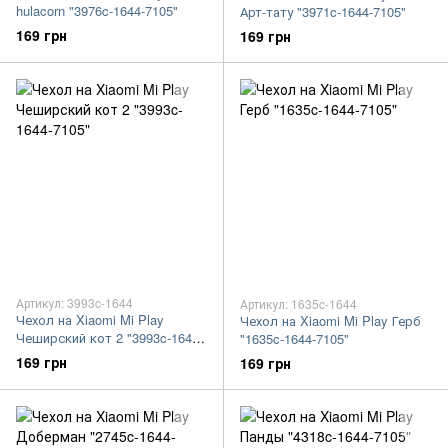
hulacorn "3976c-1644-7105"
Арт-тату "3971c-1644-7105"
169 грн
169 грн
Артикул: 3993c-1644
Артикул: 1635c-1644
Чехол на Xiaomi Mi Play
Чехол на Xiaomi Mi Play Герб
Чеширский кот 2 "3993c-1644-
"1635c-1644-7105"
7105"
169 грн
169 грн