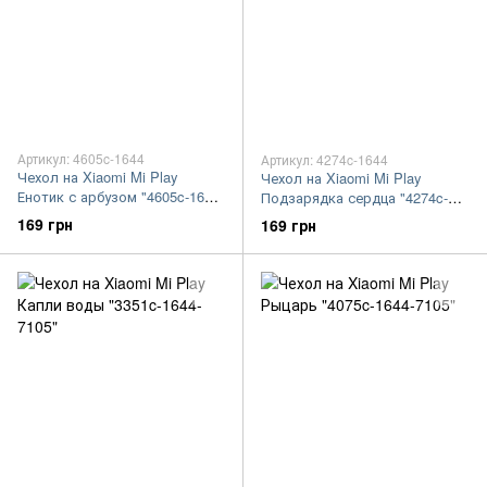
Артикул: 4605c-1644
Артикул: 4274c-1644
Чехол на Xiaomi Mi Play
Чехол на Xiaomi Mi Play
Енотик с арбузом "4605c-1644-
Подзарядка сердца "4274c-
7105"
1644-7105"
169 грн
169 грн