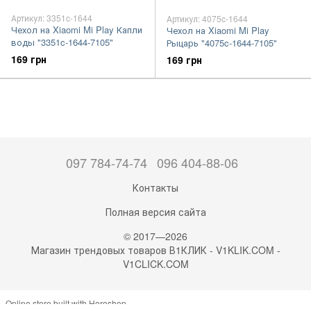
Артикул: 3351c-1644
Артикул: 4075c-1644
Чехол на Xiaomi Mi Play Капли
Чехол на Xiaomi Mi Play
воды "3351c-1644-7105"
Рыцарь "4075c-1644-7105"
169 грн
169 грн
097 784-74-74
096 404-88-06
Контакты
Полная версия сайта
© 2017—2026
Магазин трендовых товаров В1КЛИК - V1KLIK.COM -
V1CLICK.COM
Online store built with Horoshop