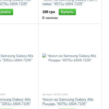
276u-1604-7105"
пивас "4571u-1604-7105"
Купить
189 грн
Купить
В наличии
1604
Артикул: 4075u-1604
amsung Galaxy A6s
Чехол на Samsung Galaxy A6s
"3351u-1604-7105"
Рыцарь "4075u-1604-7105"