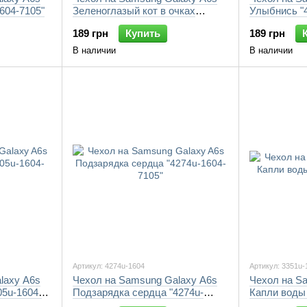
1604-7105"
Зеленоглазый кот в очках
Улыбнись "4
"4054u-1604-7105"
189 грн
Купить
189 грн
В наличии
В наличии
Артикул: 4274u-1604
Артикул: 3351u-
laxy A6s
Чехол на Samsung Galaxy A6s
Чехол на S
05u-1604-
Подзарядка сердца "4274u-
Капли воды 
1604-7105"