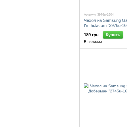
Артикул: 3976u-1604
Чехол на Samsung Ga
I'm hulacorn "3976u-1
189 грн
Купить
В наличии