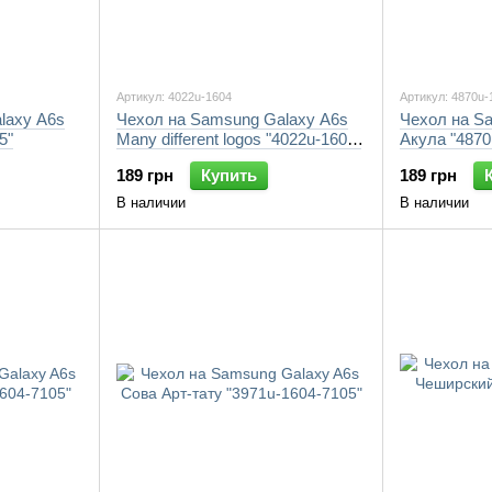
Артикул: 4022u-1604
Артикул: 4870u-
laxy A6s
Чехол на Samsung Galaxy A6s
Чехол на S
5"
Many different logos "4022u-1604-
Акула "4870
7105"
189 грн
Купить
189 грн
В наличии
В наличии