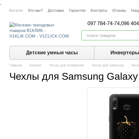
,
Перейти к основному контенту
Каталог
Кто мы?
Доставка
Гарантия
Контакты
Отзывы
Наш
097 784-74-74,
096 404
Детские умные часы
Инвертор
Главная
Каталог
Чехлы для телефонов
Чехлы для Samsung
Чехл
Чехлы для Samsung Galaxy