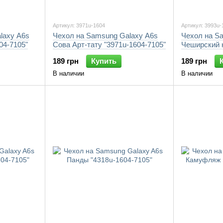
Артикул: 3971u-1604
Артикул: 3993u-
laxy A6s
Чехол на Samsung Galaxy A6s
Чехол на S
604-7105"
Сова Арт-тату "3971u-1604-7105"
Чеширский к
7105"
189 грн
Купить
189 грн
В наличии
В наличии