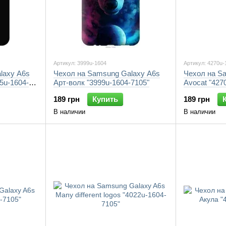
Артикул: 3999u-1604
Артикул: 4270u-
laxy A6s
Чехол на Samsung Galaxy A6s
Чехол на S
5u-1604-
Арт-волк "3999u-1604-7105"
Avocat "427
189 грн
Купить
189 грн
В наличии
В наличии