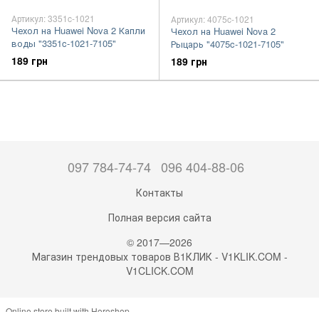
Артикул: 3351c-1021
Артикул: 4075c-1021
Чехол на Huawei Nova 2 Капли
Чехол на Huawei Nova 2
воды "3351c-1021-7105"
Рыцарь "4075c-1021-7105"
189 грн
189 грн
097 784-74-74
096 404-88-06
Контакты
Полная версия сайта
© 2017—2026
Магазин трендовых товаров В1КЛИК - V1KLIK.COM -
V1CLICK.COM
Online store built with Horoshop