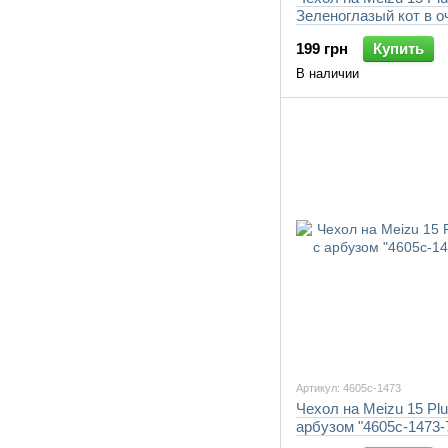
Зеленоглазый кот в о
"4054c-1473-7105"
199 грн
Купить
В наличии
Артикул: 4605c-1473
Чехол на Meizu 15 Plu
арбузом "4605c-1473-