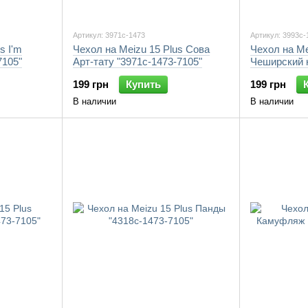
Артикул: 3971c-1473
Артикул: 3993c-
s I'm
Чехол на Meizu 15 Plus Сова
Чехол на Me
7105"
Арт-тату "3971c-1473-7105"
Чеширский к
7105"
199 грн
Купить
199 грн
В наличии
В наличии