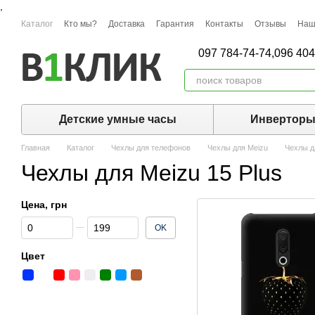
,
Перейти к основному контенту
Каталог
Кто мы?
Доставка
Гарантия
Контакты
Отзывы
Наш
097 784-74-74,
096 404
Детские умные часы
Инвертор
Главная
Каталог
Чехлы для телефонов
Чехлы для Meizu
Чехлы д
Чехлы для Meizu 15 Plus
Цена, грн
От Цена, грн
До Цена, грн
OK
Цвет