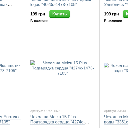
чках
logos "4023c-1473-7105"
Улыбнись "4
199 грн
Купить
199 грн
В наличии
В наличии
Артикул: 4274c-1473
Артикул: 3351c-
s Енотик с
Чехол на Meizu 15 Plus
Чехол на Me
7105"
Подзарядка сердца "4274c-
воды "3351c
1473-7105"