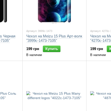
Артикул: 3999c-1473
Артикул: 4270c-
us Черная
Чехол на Meizu 15 Plus Арт-волк
Чехол на Me
-7105"
"3999c-1473-7105"
"4270c-1473
199 грн
Купить
199 грн
В наличии
В наличии