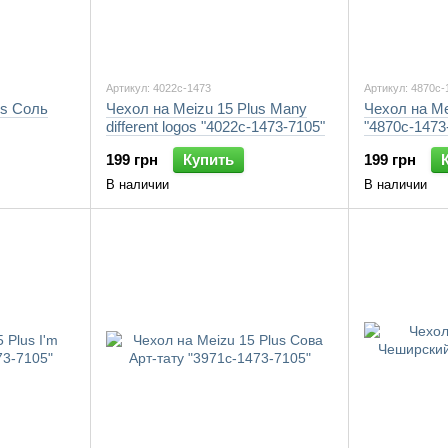
Артикул: 4022c-1473
Артикул: 4870c-
us Соль
Чехол на Meizu 15 Plus Many
Чехол на Me
different logos "4022c-1473-7105"
"4870c-1473
199 грн
Купить
199 грн
В наличии
В наличии