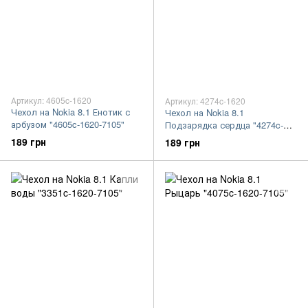
Артикул: 4605c-1620
Артикул: 4274c-1620
Чехол на Nokia 8.1 Енотик с
Чехол на Nokia 8.1
арбузом "4605c-1620-7105"
Подзарядка сердца "4274c-
1620-7105"
189 грн
189 грн