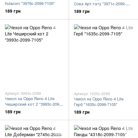
hulacorn "3976c-2099-7105"
Сова Арт-тату "3971c-2099-
7105"
189 грн
189 грн
Артикул: 3993c-2099
Артикул: 1635c-2099
Чехол на Oppo Reno 4 Lite
Чехол на Oppo Reno 4 Lite
Чеширский кот 2 "3993c-2099-
Герб "1635c-2099-7105"
7105"
189 грн
189 грн