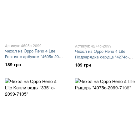
Артикул: 4605c-2099
Артикул: 4274c-2099
Чехол на Oppo Reno 4 Lite
Чехол на Oppo Reno 4 Lite
Енотик с арбузом "4605c-2099-
Подзарядка сердца "4274c-
7105"
2099-7105"
189 грн
189 грн