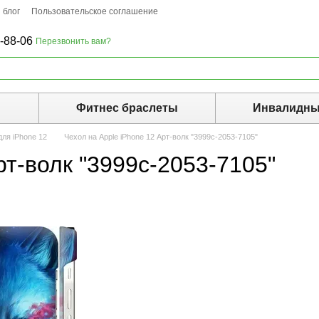
 блог
Пользовательское соглашение
-88-06
Перезвонить вам?
ы
Фитнес браслеты
Инвалидны
ля iPhone 12
Чехол на Apple iPhone 12 Арт-волк "3999c-2053-7105"
рт-волк "3999c-2053-7105"