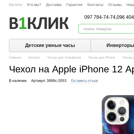
Перейти к основному контенту
Каталог
Кто мы?
Доставка
Гарантия
Контакты
Отзывы
Наш
097 784-74-74,
096 404
Детские умные часы
Инвертор
Главная
Каталог
Чехлы для телефонов
Чехлы для iPhone
Чехлы д
Чехол на Apple iPhone 12 А
В наличии
Артикул: 3999c-2053
Оставить отзыв