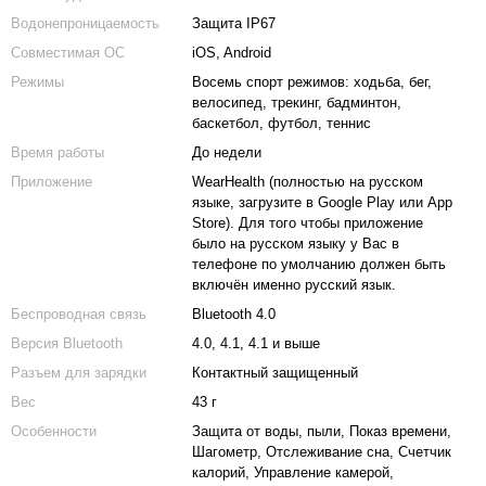
Водонепроницаемость
Защита IP67
Совместимая ОС
iOS, Android
Режимы
Восемь спорт режимов: ходьба, бег,
велосипед, трекинг, бадминтон,
баскетбол, футбол, теннис
Время работы
До недели
Приложение
WearHealth (полностью на русском
языке, загрузите в Google Play или App
Store). Для того чтобы приложение
было на русском языку у Вас в
телефоне по умолчанию должен быть
включён именно русский язык.
Беспроводная связь
Bluetooth 4.0
Версия Bluetooth
4.0, 4.1, 4.1 и выше
Разъем для зарядки
Контактный защищенный
Вес
43 г
Особенности
Защита от воды, пыли, Показ времени,
Шагометр, Отслеживание сна, Счетчик
калорий, Управление камерой,