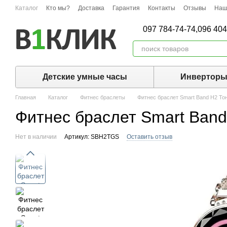
Перейти к основному контенту
Каталог
Кто мы?
Доставка
Гарантия
Контакты
Отзывы
Наш
097 784-74-74,
096 404
Детские умные часы
Инвертор
Главная
Каталог
Фитнес браслеты
Фитнес браслет Smart Band H2 То
Фитнес браслет Smart Band
Нет в наличии
Артикул: SBH2TGS
Оставить отзыв