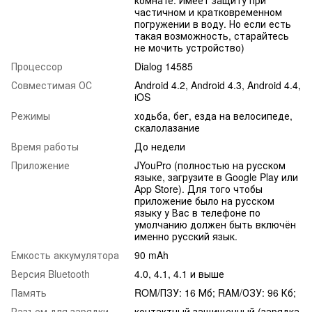
комнате. Имеет защиту при
частичном и кратковременном
погружении в воду. Но если есть
такая возможность, старайтесь
не мочить устройство)
Процессор
Dialog 14585
Совместимая ОС
Android 4.2, Android 4.3, Android 4.4,
iOS
Режимы
ходьба, бег, езда на велосипеде,
скалолазание
Время работы
До недели
Приложение
JYouPro (полностью на русском
языке, загрузите в Google Play или
App Store). Для того чтобы
приложение было на русском
языку у Вас в телефоне по
умолчанию должен быть включён
именно русский язык.
Емкость аккумулятора
90 mAh
Версия Bluetooth
4.0, 4.1, 4.1 и выше
Память
ROM/ПЗУ: 16 Мб; RAM/ОЗУ: 96 Кб;
Разъем для зарядки
контактный защищенный (зарядка