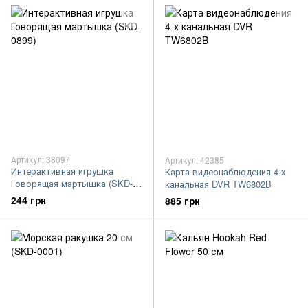
Артикул: 38097
Артикул: 42385
Интерактивная игрушка
Карта видеонаблюдения 4-х
Говорящая мартышка (SKD-
канальная DVR TW6802B
0899)
244 грн
885 грн