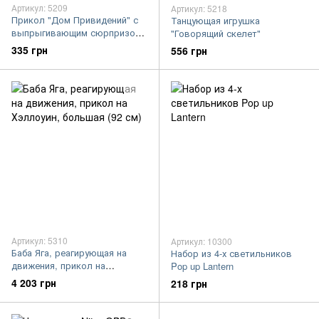
Артикул: 5209
Артикул: 5218
Прикол "Дом Привидений" с
Танцующая игрушка
выпрыгивающим сюрпризом
"Говорящий скелет"
(Череп)
335 грн
556 грн
Артикул: 5310
Артикул: 10300
Баба Яга, реагирующая на
Набор из 4-х светильников
движения, прикол на
Pop up Lantern
Хэллоуин, большая (92 см)
4 203 грн
218 грн