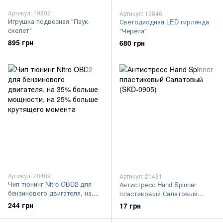
Артикул: 19802
Артикул: 19846
Игрушка подвесная "Паук-
Светодиодная LED гирлянда
скелет"
"Черепа"
895 грн
680 грн
Артикул: 20489
Артикул: 21431
Чип тюнинг Nitro OBD2 для
Антистресс Hand Spinner
бензинового двигателя, на
пластиковый Салатовый
35% больше мощности, на
(SKD-0905)
244 грн
17 грн
25% больше крутящего
момента