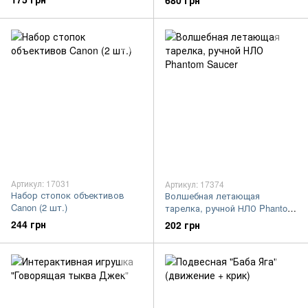
680 грн
Артикул: 17031
Артикул: 17374
Набор стопок объективов
Волшебная летающая
Canon (2 шт.)
тарелка, ручной НЛО Phantom
Saucer
244 грн
202 грн