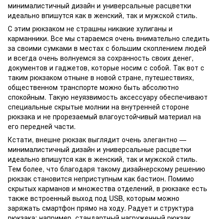
минималистичный дизайн и универсальные расцветки
идеально впишутся как в женский, так и мужской стиль.
С этим рюкзаком не страшны никакие хулиганы и
карманники. Все мы стараемся очень внимательно следить
за своими сумками в местах с большим скоплением людей
и всегда очень волнуемся за сохранность своих денег,
документов и гаджетов, которые носим с собой. Так вот с
таким рюкзаком отныне в новой стране, путешествиях,
общественном транспорте можно быть абсолютно
спокойным. Такую неуязвимость аксессуару обеспечивают
специальные скрытые молнии на внутренней стороне
рюкзака и не прорезаемый влагоустойчивый материал на
его передней части.
Кстати, внешне рюкзак выглядит очень элегантно —
минималистичный дизайн и универсальные расцветки
идеально впишутся как в женский, так и мужской стиль.
Тем более, что благодаря такому дизайнерскому решению
рюкзак становится неприступным как бастион. Помимо
скрытых карманов и множества отделений, в рюкзаке есть
также встроенный выход под USB, которым можно
заряжать смартфон прямо на ходу. Радует и структура
рюкзака: например, стандартный нагруженный рюкзак