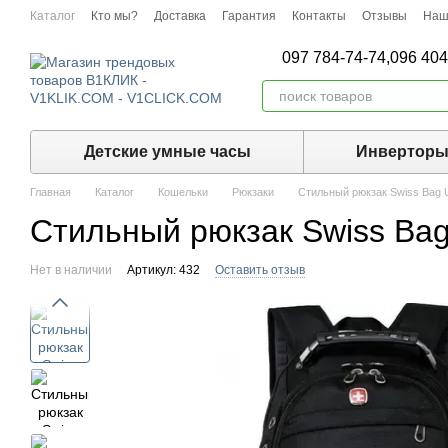
Перейти к основному контенту
Каталог
Кто мы?
Доставка
Гарантия
Контакты
Отзывы
Наш
097 784-74-74,
096 404
Детские умные часы
Инвертор
Главная
Каталог
Кошельки
Рюкзаки
Стильный рюкзак Swiss Bag 
Стильный рюкзак Swiss Bag
Нет в наличии
Артикул: 432
Оставить отзыв