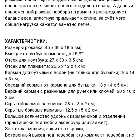
очень часто оттягивает своего владельца назад. А данный
современный рюкзак, наоборот, грамотно распределяет
баланс веса, вплотную примыкает к спине, за счёт чего
общая нагрузка кажется заметно легче.
ХАРАКТЕРИСТИКИ:
Размеры рюкзака: 45 х 30 х 16,5 см;
Вмещает ноутбук размером до 15,6"";
Отсек для ноутбука: 27 х 33 х 3.5 см;
Отсек для планшета: 25,5 х 12 х 1 см;
Карман для бутылки с водой (не только для бутылки): 9 х 14
х 5 см;
Соседний карман от кармана для бутылки: 13 х 14 х 5 см;
Верхний карман с резинками для ручек или ключей: 20 х 10 х
3 см;
Скрытый карман на спинке: 28 х 13 х 2 см;
Скрытые боковые карманы: 12.5 х 15 х 2 см;
Большое количество удобных карманчиков и отделений
(практически под любой аксессуар или гаджет);
Застежка: молния, защита от кражи;
Встроенный выход под повербанк (в комплект повербанк не