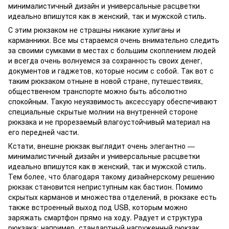
минималистичный дизайн и универсальные расцветки
идеально впишутся как в женский, так и мужской стиль.
С этим рюкзаком не страшны никакие хулиганы и
карманники. Все мы стараемся очень внимательно следить
за своими сумками в местах с большим скоплением людей
и всегда очень волнуемся за сохранность своих денег,
документов и гаджетов, которые носим с собой. Так вот с
таким рюкзаком отныне в новой стране, путешествиях,
общественном транспорте можно быть абсолютно
спокойным. Такую неуязвимость аксессуару обеспечивают
специальные скрытые молнии на внутренней стороне
рюкзака и не прорезаемый влагоустойчивый материал на
его передней части.
Кстати, внешне рюкзак выглядит очень элегантно —
минималистичный дизайн и универсальные расцветки
идеально впишутся как в женский, так и мужской стиль.
Тем более, что благодаря такому дизайнерскому решению
рюкзак становится неприступным как бастион. Помимо
скрытых карманов и множества отделений, в рюкзаке есть
также встроенный выход под USB, которым можно
заряжать смартфон прямо на ходу. Радует и структура
рюкзака: например, стандартный нагруженный рюкзак