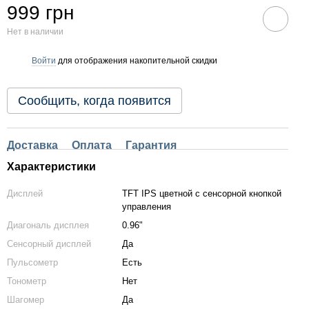
999 грн
Нет в наличии
Войти
для отображения накопительной скидки
%
Сообщить, когда появится
Доставка
Оплата
Гарантия
Характеристики
Дисплей
TFT IPS цветной с сенсорной кнопкой
управления
Диагональ дисплея
0.96"
Сенсорный дисплей
Да
Пульсометр
Есть
Тонометр
Нет
Шагомер
Да