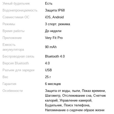
Умный будильник
Есть
Водонепроницаемость
Защита IP68
Совместимая ОС
iOS, Android
Режимы
3 спорт. режима
Время работы
До недели
Приложение
Very Fit Pro
Емкость
90 mAh
аккумулятора
Беспроводная связь
Bluetooth 4.0
Версия Bluetooth
4.0
Разъем для зарядки
USB
Вес
25 г
Гарантия
6 месяцев
Особенности
Защита от воды, пыли, Показ времени,
Шагометр, Отслеживание сна, Счетчик
калорий, Управление камерой,
Будильник, Поиск телефона,
Напоминание о сидячем образе жизни