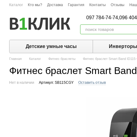
Перейти к основному контенту
Каталог
Кто мы?
Доставка
Гарантия
Контакты
Отзывы
Наш
097 784-74-74,
096 404
Детские умные часы
Инвертор
Главная
Каталог
Фитнес браслеты
Фитнес браслет Smart Band ID115
Фитнес браслет Smart Ban
Нет в наличии
Артикул: SB115CGY
Оставить отзыв