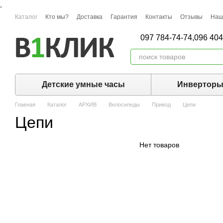
,
Перейти к основному контенту
Каталог
Кто мы?
Доставка
Гарантия
Контакты
Отзывы
Наш
097 784-74-74,
096 404
Детские умные часы
Инвертор
Главная
Каталог
АРХИВ
Велосипеды
Привод
Цепи
Цепи
Нет товаров