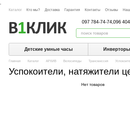
,
Перейти к основному контенту
Каталог
Кто мы?
Доставка
Гарантия
Контакты
Отзывы
Наш
097 784-74-74,
096 404
Детские умные часы
Инвертор
Главная
Каталог
АРХИВ
Велосипеды
Трансмиссия
Успокоите
Успокоители, натяжители ц
Нет товаров