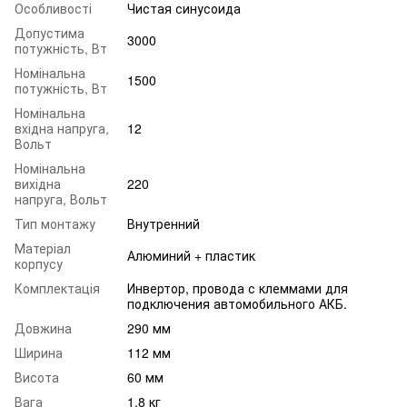
Особливості
Чистая синусоида
Допустима
3000
потужність, Вт
Номінальна
1500
потужність, Вт
Номінальна
вхідна напруга,
12
Вольт
Номінальна
вихідна
220
напруга, Вольт
Тип монтажу
Внутренний
Матеріал
Алюминий + пластик
корпусу
Комплектація
Инвертор, провода с клеммами для
подключения автомобильного АКБ.
Довжина
290 мм
Ширина
112 мм
Висота
60 мм
Вага
1,8 кг