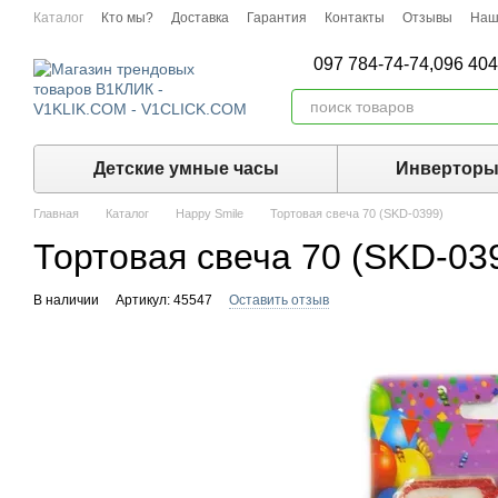
Перейти к основному контенту
Каталог
Кто мы?
Доставка
Гарантия
Контакты
Отзывы
Наш
097 784-74-74,
096 404
Детские умные часы
Инвертор
Главная
Каталог
Happy Smile
Тортовая свеча 70 (SKD-0399)
Тортовая свеча 70 (SKD-03
В наличии
Артикул: 45547
Оставить отзыв