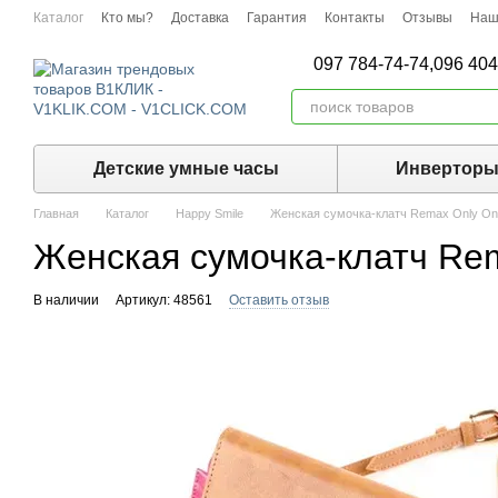
Перейти к основному контенту
Каталог
Кто мы?
Доставка
Гарантия
Контакты
Отзывы
Наш
097 784-74-74,
096 404
Детские умные часы
Инвертор
Главная
Каталог
Happy Smile
Женская сумочка-клатч Remax Only On
Женская сумочка-клатч Rem
В наличии
Артикул: 48561
Оставить отзыв