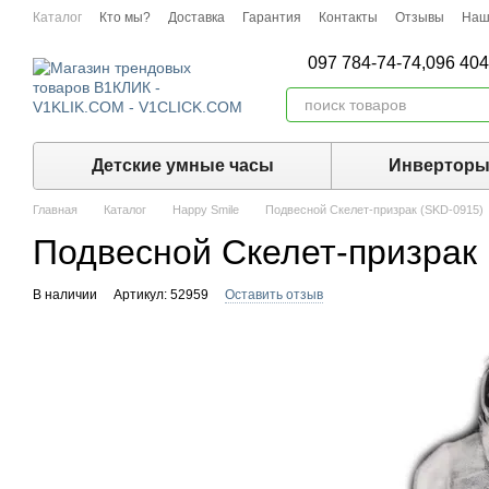
Перейти к основному контенту
Каталог
Кто мы?
Доставка
Гарантия
Контакты
Отзывы
Наш
097 784-74-74,
096 404
Детские умные часы
Инвертор
Главная
Каталог
Happy Smile
Подвесной Скелет-призрак (SKD-0915)
Подвесной Скелет-призрак
В наличии
Артикул: 52959
Оставить отзыв