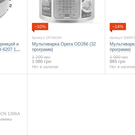
−10%
−14%
Артикул: DF546345
Артикул: EWRF
рницей и
Мультиварка Opera OD266 (32
Мультиварк
B-6207 12
программ)
программ)
1 200 грн
1 000 грн
1 080 грн
865 грн
Нет в наличии
Нет в наличи