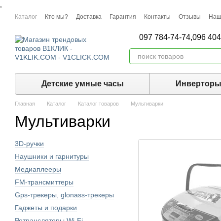
,
Перейти к основному контенту
Каталог
Кто мы?
Доставка
Гарантия
Контакты
Отзывы
Наш
097 784-74-74,
096 404
Детские умные часы
Инвертор
Главная
Каталог
Каталог товаров
Мультиварки
Мультиварки
3D-ручки
Наушники и гарнитуры
Медиаплееры
FM-трансмиттеры
Gps-трекеры, glonass-трекеры
Гаджеты и подарки
Ретрансляторы Wi-Fi