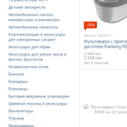
Детские автокресла
Автомобильные насосы,
компрессоры и манометры
−5%
Автомобильные пылесосы
Комплектующие и аксессуары
Артикул: 0ae885a7
для электронных сигарет
Мультиварка с фритю
дисплеем Rainberg R
Аксессуары для обуви
программ
1 299 грн
Аксессуары для умных часов и
1 234 грн
фитнес браслетов
Нет в наличии
Антимоскитные сетки
Бинокли
Блендеры
Блинницы
Бытовые вакуумные упаковщики
Швейная техника и аксессуары
Вентиляторы
Плечики
Видеокамеры