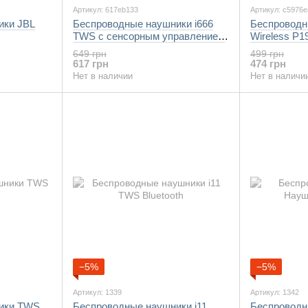
Артикул: 617eb133
Артикул: c5976e
ики JBL
Беспроводные наушники i666
Беспроводн
TWS с сенсорным управлением
Wireless P1
Bluetooth 5.0 Белые
649 грн
499 грн
617 грн
474 грн
Нет в наличии
Нет в наличи
−5%
−5%
Артикул: 1339
Артикул: 1342
ики TWS
Беспроводные наушники i11
Беспроводны