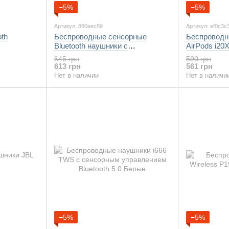
−5%
−5%
Артикул: 880eec59
Артикул: ef0c3c
th
Беспроводные сенсорные
Беспроводн
Bluetooth наушники с
AirPods i2
поддержкой Беспроводной
645 грн
590 грн
зарядки i100 TWS Белые
613 грн
561 грн
Нет в наличии
Нет в наличи
−5%
−5%