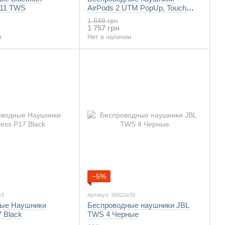
F11 TWS
AirPods 2 UTM PopUp, Touch
sensor + Имя и настройки с
1 849 грн
беспроводной зарядкой
1 757 грн
и
Нет в наличии
−5%
e3
Артикул: 36522e39
ые Наушники
Беспроводные наушники JBL
7 Black
TWS 4 Черные