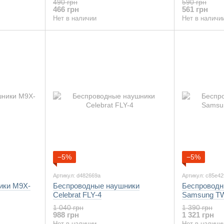
490 грн
590 грн
466 грн
561 грн
Нет в наличии
Нет в наличи
−5%
−5%
Артикул: d482669a
Артикул: c85e42
ики M9X-
Беспроводные наушники
Беспроводн
Celebrat FLY-4
Samsung TW
1 040 грн
1 390 грн
988 грн
1 321 грн
Нет в наличии
Нет в наличи