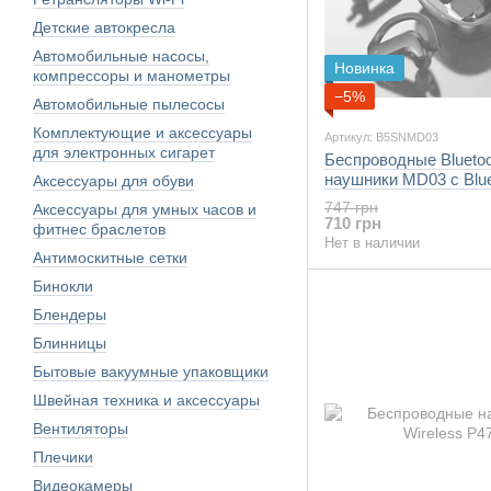
Детские автокресла
Автомобильные насосы,
Новинка
компрессоры и манометры
−5%
Автомобильные пылесосы
Комплектующие и аксессуары
Артикул: B5SNMD03
для электронных сигарет
Беспроводные Bluetoo
наушники MD03 с Bluet
Аксессуары для обуви
микрофоном
747 грн
Аксессуары для умных часов и
710 грн
фитнес браслетов
Нет в наличии
Антимоскитные сетки
Бинокли
Блендеры
Блинницы
Бытовые вакуумные упаковщики
Швейная техника и аксессуары
Вентиляторы
Плечики
Видеокамеры