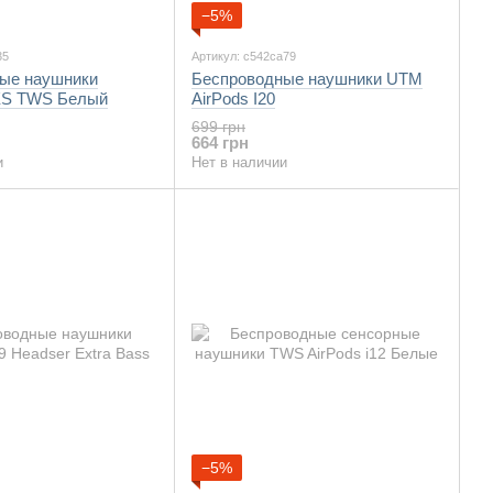
−5%
35
Артикул: c542ca79
ые наушники
Беспроводные наушники UTM
0XS TWS Белый
AirPods I20
699 грн
664 грн
и
Нет в наличии
−5%