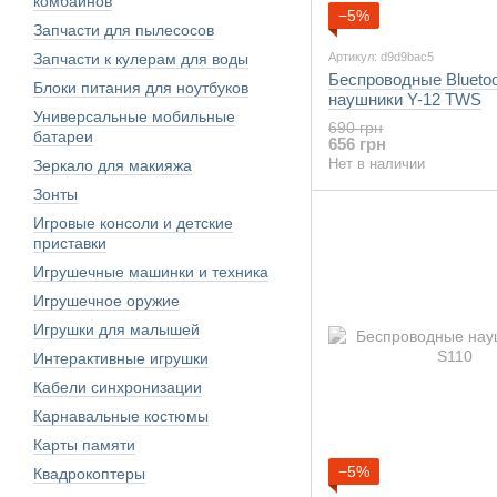
комбайнов
−5%
Запчасти для пылесосов
Запчасти к кулерам для воды
Артикул: d9d9bac5
Беспроводные Bluetoo
Блоки питания для ноутбуков
наушники Y-12 TWS
Универсальные мобильные
690 грн
батареи
656 грн
Нет в наличии
Зеркало для макияжа
Зонты
Игровые консоли и детские
приставки
Игрушечные машинки и техника
Игрушечное оружие
Игрушки для малышей
Интерактивные игрушки
Кабели синхронизации
Карнавальные костюмы
Карты памяти
−5%
Квадрокоптеры