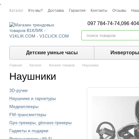
,
Перейти к основному контенту
Каталог
Кто мы?
Доставка
Гарантия
Контакты
Отзывы
Наш
097 784-74-74,
096 404
Детские умные часы
Инвертор
Главная
Каталог
Каталог товаров
Наушники
Наушники
3D-ручки
Наушники и гарнитуры
Медиаплееры
FM-трансмиттеры
Gps-трекеры, glonass-трекеры
Гаджеты и подарки
Ретрансляторы Wi-Fi