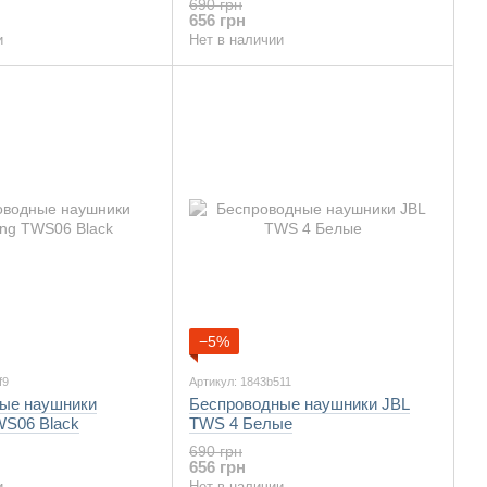
690 грн
656 грн
и
Нет в наличии
−5%
f9
Артикул: 1843b511
ые наушники
Беспроводные наушники JBL
S06 Black
TWS 4 Белые
690 грн
656 грн
и
Нет в наличии