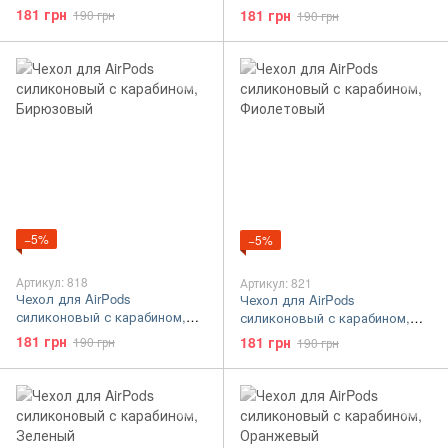
Чёрный
Белый
181 грн
181 грн
190 грн
190 грн
−5%
−5%
Артикул: 818
Артикул: 821
Чехол для AirPods
Чехол для AirPods
силиконовый с карабином,
силиконовый с карабином,
Бирюзовый
Фиолетовый
181 грн
181 грн
190 грн
190 грн