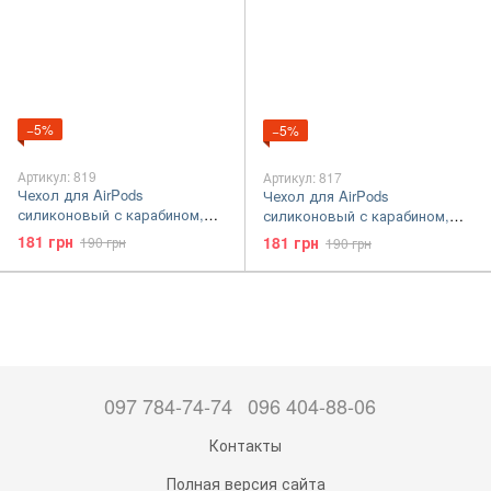
−5%
−5%
Артикул: 819
Артикул: 817
Чехол для AirPods
Чехол для AirPods
силиконовый с карабином,
силиконовый с карабином,
Зеленый
Оранжевый
181 грн
181 грн
190 грн
190 грн
097 784-74-74
096 404-88-06
Контакты
Полная версия сайта