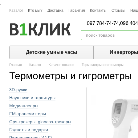
,
Перейти к основному контенту
Каталог
Кто мы?
Доставка
Гарантия
Контакты
Отзывы
Наш
097 784-74-74,
096 404
Детские умные часы
Инвертор
Главная
Каталог
Каталог товаров
Термометры и гигрометры
Термометры и гигрометры
3D-ручки
Наушники и гарнитуры
Медиаплееры
FM-трансмиттеры
Gps-трекеры, glonass-трекеры
Гаджеты и подарки
Ретрансляторы Wi-Fi