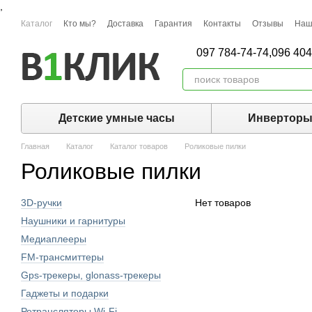
,
Перейти к основному контенту
Каталог
Кто мы?
Доставка
Гарантия
Контакты
Отзывы
Наш
097 784-74-74,
096 404
Детские умные часы
Инвертор
Главная
Каталог
Каталог товаров
Роликовые пилки
Роликовые пилки
3D-ручки
Нет товаров
Наушники и гарнитуры
Медиаплееры
FM-трансмиттеры
Gps-трекеры, glonass-трекеры
Гаджеты и подарки
Ретрансляторы Wi-Fi