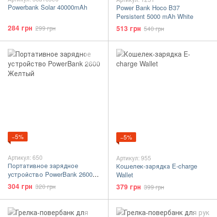
Powerbank Solar 40000mAh
Power Bank Hoco B37
Persistent 5000 mAh White
284 грн
513 грн
299 грн
540 грн
−5%
−5%
Артикул: 650
Артикул: 955
Портативное зарядное
Кошелек-зарядка E-charge
устройство PowerBank 2600
Wallet
Желтый
304 грн
379 грн
320 грн
399 грн