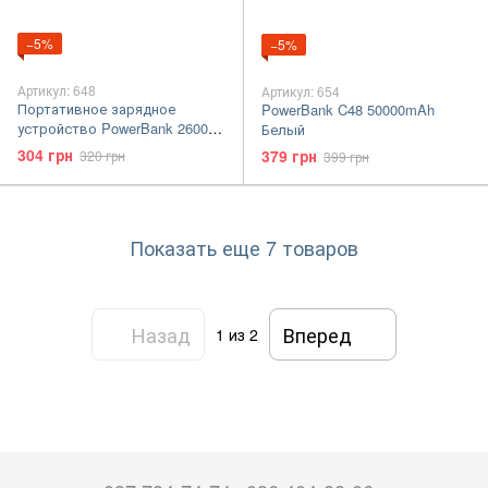
−5%
−5%
Артикул: 648
Артикул: 654
Портативное зарядное
PowerBank C48 50000mAh
устройство PowerBank 2600
Белый
Розовый
304 грн
379 грн
320 грн
399 грн
Показать еще 7 товаров
Назад
Вперед
1
из 2