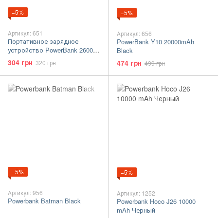
−5%
−5%
Артикул: 651
Артикул: 656
Портативное зарядное
PowerBank Y10 20000mAh
устройство PowerBank 2600
Black
Черный
304 грн
474 грн
320 грн
499 грн
−5%
−5%
Артикул: 956
Артикул: 1252
Powerbank Batman Black
Powerbank Hoco J26 10000
mAh Черный