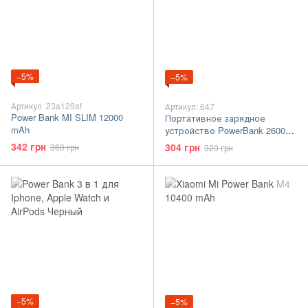
−5%
−5%
Артикул: 23a129af
Артикул: 647
Power Bank MI SLIM 12000
Портативное зарядное
mAh
устройство PowerBank 2600
Голубой
342 грн
304 грн
360 грн
320 грн
−5%
−5%